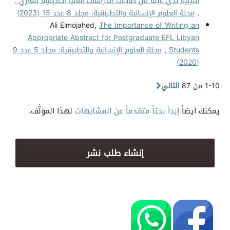
الليبية لدى عينة من طالبات الدراسات العليا أكاديمية بنغازي .
,
مجلة العلوم الإنسانية والتطبيقية: مجلد 8 عدد 15 (2023)
Ali Elmojahed,
The Importance of Writing an
Appropriate Abstract for Postgraduate EFL Libyan
Students
,
مجلة العلوم الإنسانية والتطبيقية: مجلد 5 عدد 9
(2020)
1-10 من 87
التالي
يمكنك أيضاً
إبدأ بحثاً متقدماً عن المشابهات
لهذا المؤلَّف.
إنشاء طلب نشر