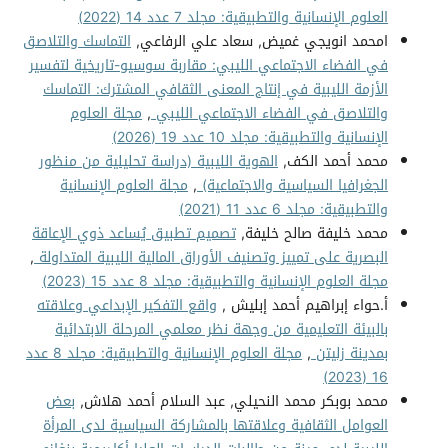
العلوم الإنسانية والتطبيقية: مجلد 7 عدد 14 (2022)
امحمد انويجي غميض, سعاد علي الرفاعي,
التماسك والتلاصق
في الفضاء الاجتماعي الليبي: مقاربة سوسيو-تاريخية لتفسير
الأزمة الليبية في إنتاج المعنى الثقافي المشترك: التماسك
والتلاصق في الفضاء الاجتماعي الليبي
,
مجلة العلوم
الإنسانية والتطبيقية: مجلد 10 عدد 19 (2026)
محمد أحمد الكف,
الهوية الليبية (دراسة تحليلية من منظور
الجغرافيا السياسية والاجتماعية)
,
مجلة العلوم الإنسانية
والتطبيقية: مجلد 6 عدد 11 (2021)
محمد خليفة صالح خليفة,
تصميم تطبيق يُساعد ذوي الإعاقة
البصرية على تمييز وتصنيف الأوراق المالية الليبية المتداولة
,
مجلة العلوم الإنسانية والتطبيقية: مجلد 8 عدد 15 (2023)
أ.حواء إبراهيم أحمد إبليش ,
واقع التفكير الإبداعي وعلاقته
بالبيئة التعليمية من وجهة نظر معلمي المرحلة الابتدائية
بمدينة زليتن
,
مجلة العلوم الإنسانية والتطبيقية: مجلد 8 عدد
16 (2023)
محمد بوبكر محمد النحيلي, عبد السلام أحمد هلاش,
بعض
العوامل الثقافية وعلاقتها بالمشاركة السياسية لدى المرأة