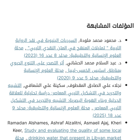
المؤلفات المشابهة
د. محمود محمد ملودة,
السرديات البنيوية في نقد الرواية
الليبية " تمثيلات المنهج في المتن النقدي الليبي"
,
مجلة
العلوم الإنسانية والتطبيقية: مجلد 8 عدد 16 (2023)
د. عبد السلام محمد الحشاني,
أثر التصحر على التنوع الحيوي
بمناطق استبس الخمس-ليبيا
,
مجلة العلوم الإنسانية
والتطبيقية: مجلد 5 عدد 9 (2020)
نجلاء علي الصادق المقطوف, سكينة علي الشعافي,
التشبيه
والتجريد في التشكيل الليبي المعاصر: دراسة تحليلية للعلاقة
الجدلية وبناء الهوية البصرية: التشبيه والتجريد في التشكيل
الليبي المعاصر
,
مجلة العلوم الإنسانية والتطبيقية: مجلد 9
عدد 18 (2025)
Ramadan Alshames, Ashraf Alzalitni, Asmaeil Ajaj, Kheri
Keer,
Study and evaluating the quality of some local
drinking water that present in Libyan market
,
مجلة