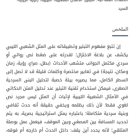
السرد
الملخص
إن تتبع مفهوم التبئير وتطبيقاته على المثل الشعبي الليبي
يكشف عن بلاغة الاختزال؛ لقدرته على ضغط نص روائي أو
سردي مكتمل الجوانب متشعب الأحداث (بطل، صراع، رؤية، زمان
ومكان، نتيجة) في تعابير مختصرة وكلمات قليلة قد لا تصل إلى
السطر الكامل، مما يصيره بيئة خصبة لتحليل البنى السردية
الصغرى، فيمكن استخدام تقنية التبئير عند تحليل المتن الحكائي
في الأمثال الشعبية الليبية لإثبات أن المثل ليس مجرد نص
لغوي فقط؛ لأن ذلك يظلمه ويخفي حقيقة أنه حدث ثقافي
وبنية سردية متكاملة؛ باعتباره يمثل استراتيجية بصرية، به يتم
تحديد المسافة بين المصغي وبين الموقف، فيعمل عمل بوصلة
المتلقي؛ لأنه يحدد أين يقف: داخل الحدث أم خارجه أم فوقه،