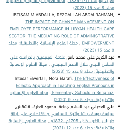
الغرب وفرنسا 1711-1835
,
مجلة العلوم الإنسانية والتطبيقية:
مجلد 8 عدد 15 (2023)
IBTISAM M ABDALLA, REZGALLAH ABDALRAHMAN,
THE IMPACT OF CHANGE MANAGEMENT ON
EMPLOYEE PERFORMANCE IN LIBYAN HEALTH CARE
SECTOR: THE MEDIATING ROLE OF ADMINISTRATIVE
EMPOWERMENT
,
مجلة العلوم الإنسانية والتطبيقية: مجلد
8 عدد 15 (2023)
عبد الكريم علي محمد نامو,
علاقة الفينيقيين بالجرامنت على
الساحل الليبي خلال العصر الفينيقي
,
مجلة العلوم الإنسانية
والتطبيقية: مجلد 8 عدد 15 (2023)
Intesar Elwerfalli, Nora Elarafi,
The Effectiveness of
Eclectic Approach in Teaching English Pronouns in
Elementary Schools in Benghazi
,
مجلة العلوم الإنسانية
والتطبيقية: مجلد 5 عدد 9 (2020)
علي العجيلي عبد السلام جماعة, محمود العارف قشقش,
سياسة يوسف باشا وأثرها السياسي والاقتصادي على ايالة
طرابلس الغرب خلال 1795م -1832م
,
مجلة العلوم الإنسانية
والتطبيقية: مجلد 6 عدد 12 (2021)