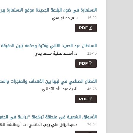
الاستعارة في ضوء البلاغة الجديدة موقع الاستعارة بين ا
سميـحة تونسي
16-22
PDF
السلطان عبد الحميد الثاني وفترة وحكمه (بين الحقيقة و
د. أمحمد عطية محمد يحي
23-45
PDF
القطاع الصناعي في ليبيا بين الأهداف والمنجزات والمشكلات و
نادية عبد الله التواتي
46-75
PDF
الأسواق الشعبية في منطقة ترهونة "دراسة في الجغراف
د.عبدالرزاق علي رجب الحاتمي، د. أبوعائشة ال
76-94