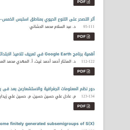
PDF
أثر التصحر على التنوع الحيوي بمناطق استبس الخمس-لي
د. عبد السلام محمد الحشاني
95-111
PDF
أهمية برنامج Google Earth في تعريف تلاميذ الابتدائي ببعض معالم بلادهم ليبيا من خلال مادة الجغرافيا
د. المختار أحمد أحمد غيث، أ. المهدي محمد الم
112-122
PDF
دور نظم المعلومات الجغرافية والاستشعارعن بعد فى ر
م. عادل علي حسين حسين، م. حسين علي زيدان
123-134
PDF
ome finitely generated subsemigroups of S(X)