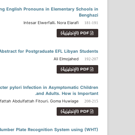
ing English Pronouns in Elementary Schools in
Benghazi
Intesar Elwerfalli، Nora Elarafi
181-191
PDF (الإنجليزية)
Abstract for Postgraduate EFL Libyan Students
Ali Elmojahed
192-207
PDF (الإنجليزية)
cter pylori Infection in Asymptomatic Children
and Adults. How is Important.
fattah Abdulfattah Fitouri، Goma Huwiage
208-215
PDF (الإنجليزية)
 Number Plate Recognition System using (WHT)