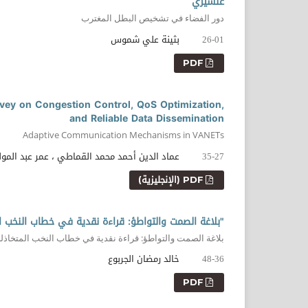
غلشيري
دور الفضاء في تشخيص البطل المغترب
بثينة علي شموس
26-01
PDF
ey on Congestion Control, QoS Optimization,
and Reliable Data Dissemination
Adaptive Communication Mechanisms in VANETs
عماد الدين أحمد محمد القماطي ، عمر عبد المو
35-27
PDF (الإنجليزية)
"بلاغة الصمت والتواطؤ: قراءة نقدية في خطاب النخب ا
بلاغة الصمت والتواطؤ: قراءة نقدية في خطاب النخب المتخاذل
خالد رمضان الجربوع
48-36
PDF