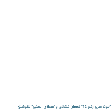
دور الفضاء في تشخيص البطل المغترب بين مجموعتي "موت سرير رقم 12" لغسان كنفاني و"مصلاي الصغير" لهوشنغ