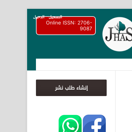
التسجيل
الدخول
Online ISSN: 2706-
9087
إنشاء طلب نشر