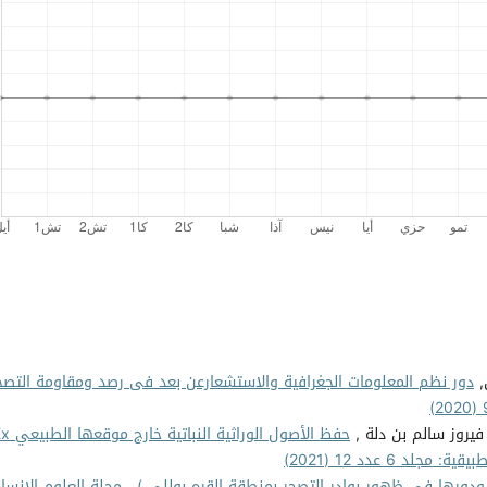
,
دور نظم المعلومات الجغرافية والاستشعارعن بعد فى رصد ومقاومة التص
فيروز سالم بن دلة ,
حفظ الأصول الوراثية النباتية 
لد 6 عدد 12 (2021)
 ودورها في ظهور بوادر التصحر بمنطقة القره بوللي )
,
مجلة العلوم الإنسان