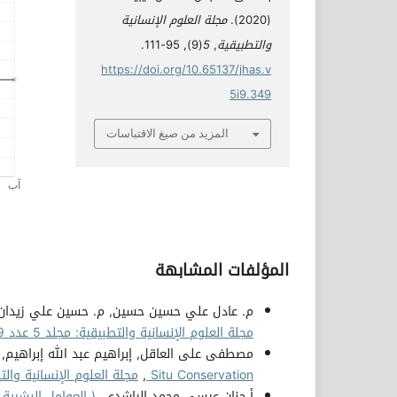
(2020).
مجلة العلوم الإنسانية
والتطبيقية
,
5
(9), 95-111.
https://doi.org/10.65137/jhas.v
5i9.349
المزيد من صيغ الاقتباسات
المؤلفات المشابهة
م. عادل علي حسين حسين, م. حسين علي زيدان
مجلة العلوم الإنسانية والتطبيقية: مجلد 5 عدد 9 (2020)
مصطفى على العاقل, إبراهيم عبد الله إبراهيم, 
Situ Conservation
,
مجلة العلوم الإنسانية والتطبيقية: مج
أ.حنان عيسى محمد الراشدي,
( العوامل البشرية