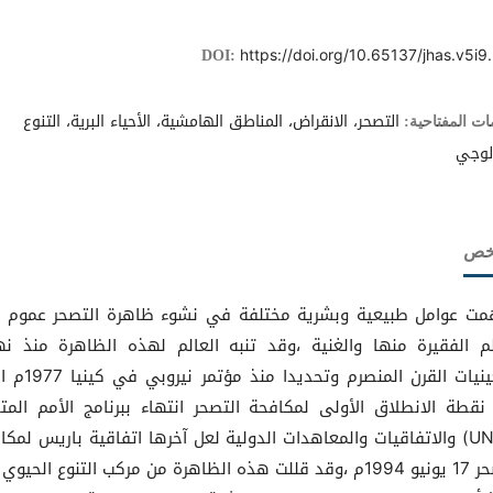
https://doi.org/10.65137/jhas.v5i9
DOI:
التصحر، الانقراض، المناطق الهامشية، الأحياء البرية، التنوع
ات المفتاحية:
ولوجي
لخص
ت عوامل طبيعية وبشرية مختلفة في نشوء ظاهرة التصحر عموم 
لم الفقيرة منها والغنية ،وقد تنبه العالم لهذه الظاهرة منذ نه
سبعينيات القرن المنصرم وتحديدا 
نقطة الانطلاق الأولى لمكافحة التصحر انتهاء ببرنامج الأمم المت
(UNEP) والاتفاقيات والمعاهدات الدولية لعل آخرها اتفاقية باريس لمكا
التصحر 17 يونيو 1994م ،وقد قللت هذه الظاهرة من مركب التنوع الحيو