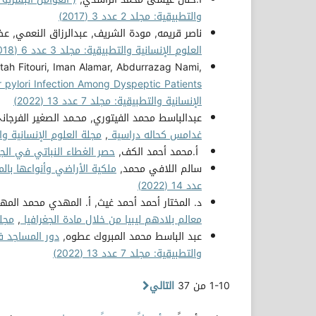
والتطبيقية: مجلد 2 عدد 3 (2017)
ناصر قريمه, مودة الشريف, عبدالرزاق النعمي, ع
العلوم الإنسانية والتطبيقية: مجلد 3 عدد 6 (2018)
tah Fitouri, Iman Alamar, Abdurrazag Nami,
r pylori Infection Among Dyspeptic Patients
الإنسانية والتطبيقية: مجلد 7 عدد 13 (2022)
عبدالباسط محمد الفيتوري, محـمد الصغير الفرجان
غدامس كحاله دراسية
,
مجلة العلوم الإنسانية والتطبيقية:
أ.محمد أحمد الكف,
حصر الغطاء النباتي في الج
سالم اللافي محمد,
ملكية الأراضي وأنواعها بال
عدد 14 (2022)
د. المختار أحمد أحمد غيث, أ. المهدي محمد المه
معالم بلادهم ليبيا من خلال مادة الجغرافيا
,
مجلة 
عبد الباسط محمد المبروك عطوه,
دور المساجد ف
والتطبيقية: مجلد 7 عدد 13 (2022)
1-10 من 37
التالي