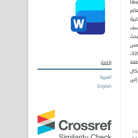
نها
الم
ابية
أسف
بحث
خمس
التي تقع بين خطي طول 5‾ 140 ، 26‾ 140 شرقاً ودائرتي عرض 25‾ 320،
طقة
اللغة
كال
العربية
إلى
English