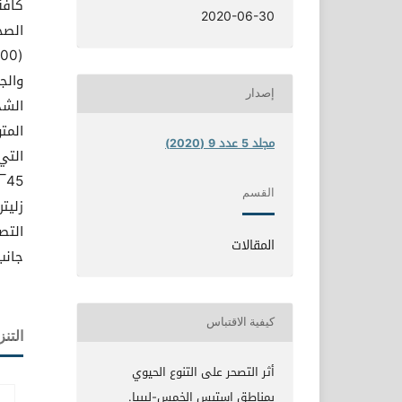
كافة
2020-06-30
الصح
والج
إصدار
الشد
المت
مجلد 5 عدد 9 (2020)
القسم
زليت
التص
المقالات
جانب
كيفية الاقتباس
التنز
أثر التصحر على التنوع الحيوي
بمناطق استبس الخمس-ليبيا.