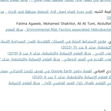
ظيمة الشبه,
تقيم جودة المياه لبعض الابار الجوفية بمنطقة قصر الاخيار
,
مجل
Fatima Agaeeb, Mohamed Shakhtor, Ali Ali Tumi, Abdulfat
Environmental Risk Factors associated Helicobacte
,
مجلة العلوم
ي,
ملامح الاستدامة البيئية في المساكن التقليدية بالمدن الصحراوية الليبية:
 مجلد 8 عدد 15 (2023)
نوب الليبي
,
مجلة العلوم الإنسانية والتطبيقية: مجلد 4 عدد 8 (2019)
مغرب القديم في العصر الروماني
,
مجلة العلوم الإ
دي العباني,
أهمية برنامج Google Earth في تعريف تلاميذ الابتدائي ببعض
العلوم الإنسانية والتطبيقية: مجلد 5 عدد 9 (2020)
ي التعليم بالعراق خلال العصر العباسي الأول
,
مجلة العلوم الإنسانية