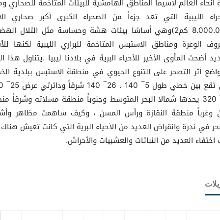
 أنحاء العالم لاسيما المناطق الهامشية للبيئات المتاخمة للصحاري وم
راء الليبية التي تعد جزءاً من الصحراء الكبرى أكبر صحاري الع
(8.000.000 كم2)وهي أساسًا بيئات هشة وحساسة مثل التلال الهض
روف الوعرة ومناطق الاستبس المتاخمة للبراري الليبية لكنها لل
يد أضحت المأوى الأخير للأحياء البرية في بلادنا ليبيا .يتناول هذا ال
واضع أثر التصحر على التنوع الحيوي في منطقة الاستبس ببلدية ال
45‾ 320 يحدها شمالا البحر المتوسط وجنوباً منطقة مسلاته وشرقاً من
ن وغرباً منطقة النقازة ورأس المسن ، وكيف ساهمت مظاهر وأش
حر في ندرة وانقراض العديد من الأحياء البرية التي كانت تعيش هناك 
 اختفاء العديد من النباتات والعشبيات والأحراش.
يلات