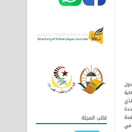
دول
اية
منذ مؤتمر نيروبي في كينيا 1977م الذي
حدة
فحة
قالب المجلة
ي في