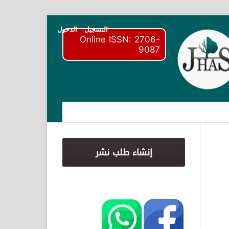
التسجيل
الدخول
Online ISSN: 2706-
9087
إنشاء طلب نشر