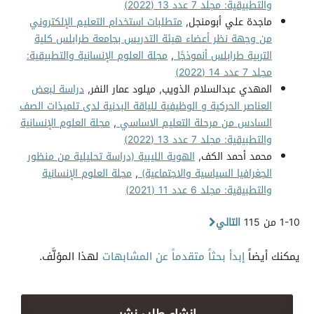
والتطبيقية: مجلد 7 عدد 13 (2022)
ماجدة علي أبومنجل,
متطلبات استخدام التعليم الإلكتروني
من وجهة نظر أعضاء هيئة التدريس بجامعة طرابلس كلية
التربية طرابلس أنموذجًا
,
مجلة العلوم الإنسانية والتطبيقية:
مجلد 7 عدد 14 (2022)
المهدي عبدالسلام الذويب, ميلود عمار النفر,
دراسة لبعض
العناصر الحركية و الوظيفية للياقة البدنية لدى تلميذات الصف
السادس من مرحلة التعليم الاساسي
,
مجلة العلوم الإنسانية
والتطبيقية: مجلد 7 عدد 13 (2022)
محمد أحمد الكف,
الهوية الليبية (دراسة تحليلية من منظور
الجغرافيا السياسية والاجتماعية)
,
مجلة العلوم الإنسانية
والتطبيقية: مجلد 6 عدد 11 (2021)
1-10 من 115
التالي
يمكنك أيضاً
إبدأ بحثاً متقدماً عن المشابهات
لهذا المؤلَّف.
إنشاء طلب نشر