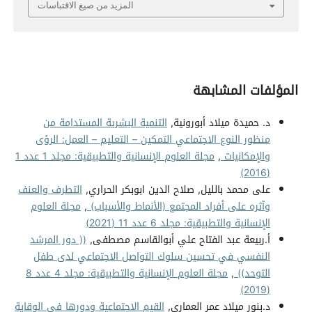
المزيد من صيغ الاقتباسات
المؤلفات المشابهة
د. حميدة ميلاد أبورونية,
التنمية البشرية المستدامة من
منظور النوع الاجتماعي التمكين – التعليم – العمل: الرؤى
والإمكانيات
,
مجلة العلوم الإنسانية والتطبيقية: مجلد 1 عدد 1
(2016)
على محمد بالليل, صلاح الدين ابوبكر الحراري,
التطرف والعنف
وآثره على أفراد المجتمع (الأنماط والأسباب)
,
مجلة العلوم
الإنسانية والتطبيقية: مجلد 6 عدد 11 (2021)
أ.ربيعة عبد الفتاح علي أبوالقاسم مصطفى,
(( دور المرشد
النفسي في تحسين سلوك التواصل الاجتماعي لدى طفل
التوحد))
,
مجلة العلوم الإنسانية والتطبيقية: مجلد 4 عدد 8
(2019)
د.بنور ميلاد عمر العماري,
القيم الاجتماعية ودورها في الوقاية