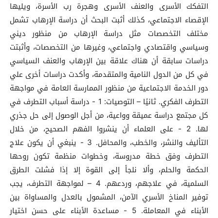
التفكك الأسرى والعنف الأسرى وهجرة رب الأسرة، ويليها
الإقصاء الاجتماعي، كذلك أثبت البحث أن دراسة الإرهاب تشمل
مختلف التخصصات مثل دراسة الإرهاب من منظور ديني
وسياسي واقتصادي واجتماعي، وغيرها من التخصصات، وأثبتت
دراسات سابقة أن هناك علاقة بين الإرهاب والعنف السياسي
في كل من الدول النامية والمتقدمة، وأكدت دراسات أخرى علي
دور الخدمة الاجتماعية من منظور الممارسة العامة في مواجهة
التطرف الفكري. ثانيًا – التوصيات: 1 - دراسة أسباب التطرف في
كل مجتمع دراسة عميقة وواعية، من أجل الوصول إلى حل جذري
لها. 2 - على العلماء أن ينشروا الفهم الصحيح، من خلال
التأليف والنشر، والخطب، والمحافل. 3 - ينبغي أن يكون علاج
التطرف وفق خطة مدروسة، وخطوات منظمة تكون روحها
الحكمة والحلم، وألا نلجأ إلى القوة إلا إذا فشلت الطرق
السلمية، في علاجهم، وردعهم. 4 – لمواجهة التطرف، يجب
توفير المناخ الأسري الآمن، المشمول بالعدل والمساواة بين
الأبناء في المعاملة. 5 - مساعدة الأبناء على حسن اختيار