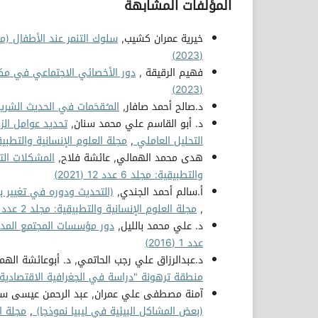
المؤلفات المشابهة
خيرية عمران كشيب,
سلوك التنمر عند الأطفال (م
(2023)
فهيم الرقيقة ,
دور الأخصائي الاجتماعي في مك
(2023)
د.صالح أحمد صافار,
المـُـقحَمات في الحديث الشر
د. أبو القاسم علي محمد سنان,
تحديد عوامل ال
التحليل العاملي
,
مجلة العلوم الإنسانية والتطبيقية: مجلد 3
هدى محمد الهمالي, عائشة فلاح,
المشكلات ال
والتطبيقية: مجلد 6 عدد 12 (2021)
أ.سالم أحمد الجندي,
(التحديث ودوره في تغيير ب
,
مجلة العلوم الإنسانية والتطبيقية: مجلد 2 عدد 3 (2017)
د. علي محمد بالليل,
دور مؤسسات المجتمع المد
عدد 1 (2016)
د.عبدالرزاق علي رجب الحاتمي, د. أبوعائشة اله
منطقة ترهونة "دراسة في الجغرافية الاقتصادية
آمنة مصطفى علي عمران, عبد الرحمن عيسى سلي
(بعض المشاكل البيئية في ليبيا نموذجا)
,
مجلة العل