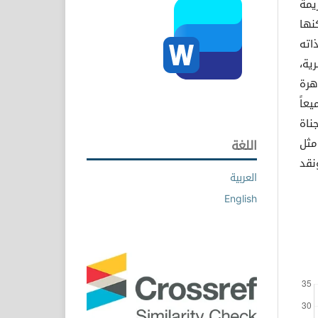
يمة
نها
اته
ية،
هرة
عاً
ناة
مثل
اللغة
نقد
العربية
English