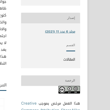
جوان
ظاهر
كنوع
إصدار
والخ
والا
مجلد 6 عدد 11 (2021)
اجتم
لا ي
القسم
بعد 
هذا 
المقالات
النظ
الرخصة
التنز
هذا العمل مرخص بموجب
Creative