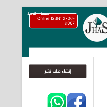
التسجيل
الدخول
Online ISSN: 2706-
9087
إنشاء طلب نشر