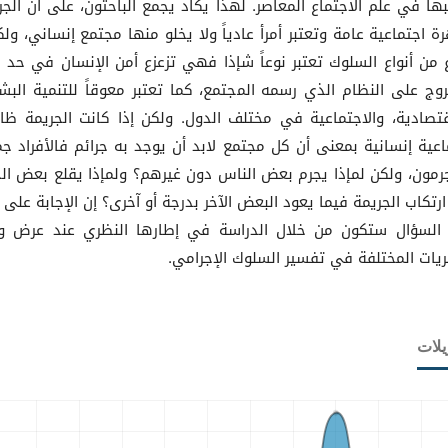
بها في علم الاجتماع المعاصر. لهذا يكاد يجمع الباحثون، على أن الجر
ة اجتماعية عامة وتعتبر أمرأ عادياً ولا يخلو منها مجتمع إنساني، ولك
 من أنواع السلوك تعتبر نوعاً شإذا فهي تزعزع أمن الإنسان في حد ذ
روج على النظام الذي رسمه المجتمع، كما تعتبر معوقاً للتنمية البشر
قتصادية، والاجتماعية في مختلف الدول. ولكن إذا كانت الجريمة ظا
اعية إنسانية بمعنى أن كل مجتمع لابد أن يوجد به جرائم فالأفراد جمي
جرمون، ولكن لمإذا يجرم بعض الناس دون غيرهم؟ ولمإذا يقلع بعض الج
ارتكاب الجريمة فيما يعود البعض الآخر بدرجة أو آخرى؟ إن الإجابة على 
السؤال ستكون من خلال الدراسة في إطارها النظري عند عرض و
ريات المختلفة في تفسير السلوك الإجرامي.
يلات