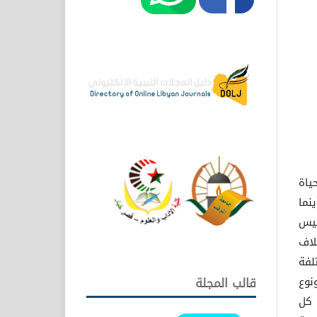
ياة
نما
ليس
لاف
لفة
نوع
قالب المجلة
 كل