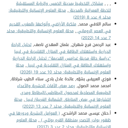
, , ,
مشاكل التخطيط بمدينة الخمس والرؤية المستقبلية
للخطة العمرانية بالمدينة
,
مجلة العلوم الإنسانية والتطبيقية:
مجلد 4 عدد 8 (2019)
سالم اللافي محمد,
ملكية الأراضي وأنواعها بالمغرب القديم
في العصر الروماني
,
مجلة العلوم الإنسانية والتطبيقية: مجلد
7 عدد 14 (2022)
عبد الرحمن فرج شهران, عثمان المهدي ناصف,
تحليل الراحة
الحرارية واستهلاك الطاقة في المنازل التقليدية في ليبيا
"دراسة حالة مدينة غدامس القديمة": تحليل الراحة الحرارية
واستهلاك الطاقة في المنازل التقليدية في ليبيا
,
مجلة
العلوم الإنسانية والتطبيقية: مجلد 10 عدد 19 (2026)
فوزي العريفى بشيّه, عائدة عادل بادي, سناء الطيب شرلالة,
امحمد محمد الصول,
رصد بعض الآفات الحشرية والآعداء
الطبيعية المصاحبة لمحصول البطاطس/البطاطا ومدى
انتشارها في بعض المناطق الشمالية الغربية/ ليبيا
,
مجلة
العلوم الإنسانية والتطبيقية: مجلد 7 عدد 13 (2022)
أ.حنان عيسى محمد الراشدي,
( العوامل البشرية ودورها في
ظهور بوادر التصحر بمنطقة القره بوللي )
,
مجلة العلوم
الإنسانية والتطبيقية: مجلد 2 عدد 3 (2017)