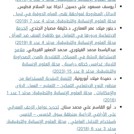
أ.يوسف مسعود علي حسين, أ.نجاة عبد السلام فطيس,
البدائل المطروحة لمواجهة نقص المياه الجوفية في ليبيا
,
مجلة العلوم الإنسانية والتطبيقية: مجلد 4 عدد 7 (2019)
د.بنور ميلاد عمر العماري, د.خليفة مصباح الجندي,
الخدمة
الاجتماعية ودورها في التعامل مع ظاهرة العنف ضد المرأة
,
مجلة العلوم الإنسانية والتطبيقية: مجلد 4 عدد 8 (2019)
عبدالباسط محمد الفيتوري, محـمد الصغير الفرجاني,
ملامح
الاستدامة البيئية في المساكن التقليدية بالمدن الصحراوية
الليبية: غدامس كحاله دراسية
,
مجلة العلوم الإنسانية
والتطبيقية: مجلد 8 عدد 15 (2023)
د. حميدة ميلاد أبورونية,
التنمية البشرية المستدامة من
منظور النوع الاجتماعي التمكين – التعليم – العمل: الرؤى
والإمكانيات
,
مجلة العلوم الإنسانية والتطبيقية: مجلد 1 عدد 1
(2016)
د. أبو القاسم علي محمد سنان,
تحديد عوامل الزحف العمراني
على الأراضي الزراعية بمنطقة سوق الخميس – الخمس
باستخدام التحليل العاملي
,
مجلة العلوم الإنسانية والتطبيقية:
مجلد 3 عدد 6 (2018)