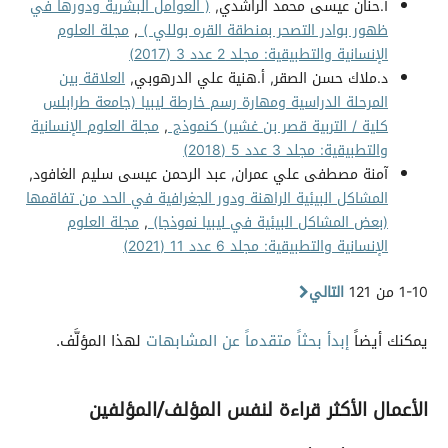
أ.حنان عيسى محمد الراشدي,
( العوامل البشرية ودورها في
ظهور بوادر التصحر بمنطقة القره بوللي )
,
مجلة العلوم
الإنسانية والتطبيقية: مجلد 2 عدد 3 (2017)
د.ملاك حسن الصقر, أ.هنية علي الدرهوبي,
العلاقة بين
المرحلة الدراسية ومهارة رسم خارطة ليبيا (جامعة طرابلس
كلية / التربية قصر بن غشير) كنموذج
,
مجلة العلوم الإنسانية
والتطبيقية: مجلد 3 عدد 5 (2018)
آمنة مصطفى علي عمران, عبد الرحمن عيسى سليم الغافود,
المشاكل البيئية الراهنة ودور الجغرافية في الحد من تفاقمها
(بعض المشاكل البيئية في ليبيا نموذجا)
,
مجلة العلوم
الإنسانية والتطبيقية: مجلد 6 عدد 11 (2021)
1-10 من 121
التالي
يمكنك أيضاً
إبدأ بحثاً متقدماً عن المشابهات
لهذا المؤلَّف.
الأعمال الأكثر قراءة لنفس المؤلف/المؤلفين