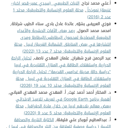
أ.علي محمد نجاح,
النبات الطبيعي (سيدي عمير-قصر اخيار-
غنيمة) نموذجاً
,
مجلة العلوم الإنسانية والتطبيقية: مجلد 1
عدد 2 (2016)
فوزي العريفى بشيّه, عائدة عادل بادي, سناء الطيب شرلالة,
امحمد محمد الصول,
رصد بعض الآفات الحشرية والآعداء
الطبيعية المصاحبة لمحصول البطاطس/البطاطا ومدى
انتشارها في بعض المناطق الشمالية الغربية/ ليبيا
,
مجلة
العلوم الإنسانية والتطبيقية: مجلد 7 عدد 13 (2022)
عبد الرحمن فرج شهران, عثمان المهدي ناصف,
تحليل الراحة
الحرارية واستهلاك الطاقة في المنازل التقليدية في ليبيا
"دراسة حالة مدينة غدامس القديمة": تحليل الراحة الحرارية
واستهلاك الطاقة في المنازل التقليدية في ليبيا
,
مجلة
العلوم الإنسانية والتطبيقية: مجلد 10 عدد 19 (2026)
د. المختار أحمد أحمد غيث, أ. المهدي محمد المهدي العباني,
أهمية برنامج Google Earth في تعريف تلاميذ الابتدائي
ببعض معالم بلادهم ليبيا من خلال مادة الجغرافيا
,
مجلة
العلوم الإنسانية والتطبيقية: مجلد 5 عدد 9 (2020)
أ. عبدالعظيم أبوبكر علي فليفلة,
الكتابة النثرية والصحافة
الليبية ( دراسة وصفية للعلاقة بين النثر والصحافة في ليبيا )
,