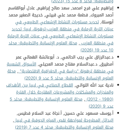
والتطبيقية: مجلد 8 عدد 15 (2023)
إبراهيم علي فرج امحمد, سعد صالح إبراهيم, عادل أبوالقاسم
أحمد المبروك, فطمة محمد علي قبيلي, خديجة الصغير محمد
أبوستة,
تحديد مستويات النشاط الإشعاعي الطبيعي في
عينات التربة الرملية في منطقة العزيب-ترهونة، ليبيا: تحديد
مستويات النشاط الإشعاعي الطبيعي في عينات التربة الرملية
في منطقة العزيب
,
مجلة العلوم الإنسانية والتطبيقية: مجلد
10 عدد 19 (2026)
د.عبدالرزاق علي رجب الحاتمي, د. أبوعائشة الهمالي عمر
أمطيرق, د.عبدالسلام مفتاح محمد العجيلي,
الأسواق الشعبية
في منطقة ترهونة "دراسة في الجغرافية الاقتصادية"
,
مجلة
العلوم الإنسانية والتطبيقية: مجلد 5 عدد 9 (2020)
نادية عبد الله التواتي,
القطاع الصناعي في ليبيا بين الأهداف
والمنجزات والمشكلات والمشروعات المقترحة خلال الفترة
(1980 - 2012)
,
مجلة العلوم الإنسانية والتطبيقية: مجلد 5
عدد 9 (2020)
أ.يوسف مسعود علي حسين, أ.نجاة عبد السلام فطيس,
البدائل المطروحة لمواجهة نقص المياه الجوفية في ليبيا
,
مجلة العلوم الإنسانية والتطبيقية: مجلد 4 عدد 7 (2019)