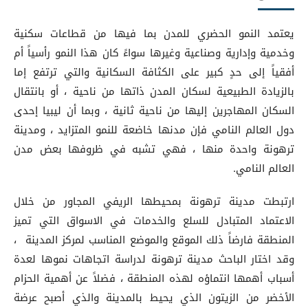
يعتمد النمو الحضري للمدن بما فيها من قطاعات سكنية
وخدمية وإدارية وصناعية وغيرها سواءً كان هذا النمو رأسياً أم
أفقياً إلى حدٍ كبير على الكثافة السكانية والتي ترتفع إما
بالزيادة الطبيعية لسكان المدن ذاتها من ناحية ، أو بانتقال
السكان المهاجرين إليها من ناحية ثانية ، وبما أن ليبيا إحدى
دول العالم النامي فإن مدنها خاضعة للنمو المتزايد ، ومدينة
ترهونة واحدة منها ، فهي تشبه في ظروفها بعض مدن
العالم النامي.
ارتبطت مدينة ترهونة بمحيطها الريفي المجاور من خلال
الاعتماد المتبادل للسلع والخدمات في الاسواق التي تميز
المنطقة فارضاً ذلك الموقع والموضع المناسب لمركز المدينة ،
وقد اختار الباحث مدينة ترهونة لدراسة اتجاهات نموها لعدة
أسباب أهمها انتماؤه لهذه المنطقة ، فضلاً عن أهمية الحزام
الأخضر من الزيتون الذي يحيط بالمدينة والذي أصبح عرضة