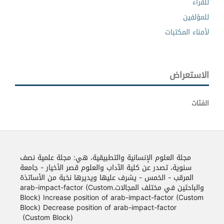
للقراء
للمؤلفين
لأمناء المكتبات
الاستعراض
الفئات
مجلة العلوم الإنسانية والتطبيقية، هي: مجلة علمية نصف
سنوية، تصدر عن كلية الآداب والعلوم قصر الأخيار - جامعة
المرقب - الخمس - يشرف عليها ويديرها نخبة من الأساتذة
والباحثين في مختلف المجالات.arab-impact-factor (Custom
Block) Increase position of arab-impact-factor (Custom
Block) Decrease position of arab-impact-factor
(Custom Block)