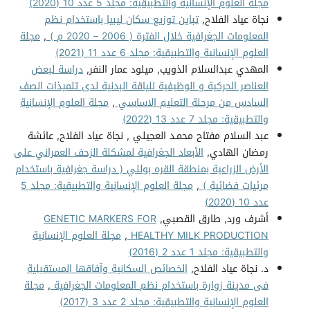
مجلة العلوم الإنسانية والتطبيقية: مجلد 5 عدد 10 (2020)
نجاة عياد الفلاح,
تباين توزيع سكان ليبيا باستخدام نظم
المعلومات الجغرافية خلال الفترة ( 2006 – 2020 م )
,
مجلة
العلوم الإنسانية والتطبيقية: مجلد 6 عدد 11 (2021)
المهدي عبدالسلام الذويب, ميلود عمار النفر,
دراسة لبعض
العناصر الحركية و الوظيفية للياقة البدنية لدى تلميذات الصف
السادس من مرحلة التعليم الاساسي
,
مجلة العلوم الإنسانية
والتطبيقية: مجلد 7 عدد 13 (2022)
عبد السلام مفتاح محمـد العجيلي , نجاة عياد الفلاح, عائشة
رمضان الهادي,
الأبعاد الجغرافية لمشكلة الزحف العمراني على
الأرض الزراعية بمنطقة القره بوللي ( دراسة جغرافية باستخدام
مرئيات فضائية )
,
مجلة العلوم الإنسانية والتطبيقية: مجلد 5
عدد 10 (2020)
أشرف ورد, طارق القصبي,
GENETIC MARKERS FOR
HEALTHY MILK PRODUCTION
,
مجلة العلوم الإنسانية
والتطبيقية: مجلد 1 عدد 2 (2016)
د. نجاة عياد الفلاح,
الخصائص السكانية وآفاقها المستقبلية
فى مدينة زوارة باستخدام نظم المعلومات الجغرافية
,
مجلة
العلوم الإنسانية والتطبيقية: مجلد 2 عدد 3 (2017)