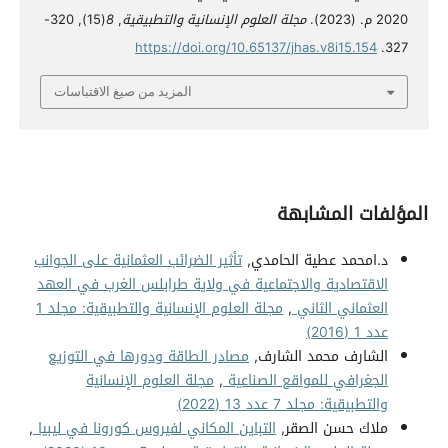
2020 م. (2023).
مجلة العلوم الإنسانية والتطبيقية
,
8
(15), 320-
https://doi.org/10.65137/jhas.v8i15.154
327.
المزيد من صيغ الاقتباسات
المؤلفات المشابهة
د.امحمد عطية الحامدي,
تأثير الضرائب العثمانية على الجوانب
الاقتصادية والاجتماعية في ولاية طرابلس الغرب في العهد
العثماني الثاني
,
مجلة العلوم الإنسانية والتطبيقية: مجلد 1
عدد 1 (2016)
الشارف محمد الشارف,
مصادر الطاقة ودورها في التوزيع
الجغرافي للمواقع الصناعية
,
مجلة العلوم الإنسانية
والتطبيقية: مجلد 7 عدد 13 (2022)
ملاك حسن الصقر,
التباين المكاني لفيروس كورونا في ليبيا
,