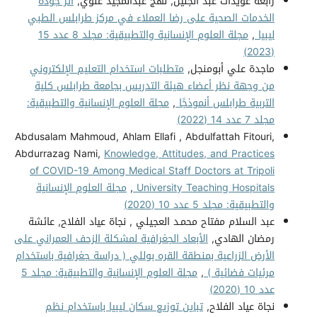
رابعة عويدات عبد الجليل, نهج عبدالمجيد علوي,
أثر جودة
الخدمات الصحية على رضا العملاء في مركز طرابلس الطبي
ليبيا
,
مجلة العلوم الإنسانية والتطبيقية: مجلد 8 عدد 15
(2023)
ماجدة علي أبومنجل,
متطلبات استخدام التعليم الإلكتروني
من وجهة نظر أعضاء هيئة التدريس بجامعة طرابلس كلية
التربية طرابلس أنموذجًا
,
مجلة العلوم الإنسانية والتطبيقية:
مجلد 7 عدد 14 (2022)
Abdusalam Mahmoud, Ahlam Ellafi , Abdulfattah Fitouri,
Abdurrazag Nami,
Knowledge, Attitudes, and Practices
of COVID-19 Among Medical Staff Doctors at Tripoli
University Teaching Hospitals
,
مجلة العلوم الإنسانية
والتطبيقية: مجلد 5 عدد 10 (2020)
عبد السلام مفتاح محمـد العجيلي , نجاة عياد الفلاح, عائشة
رمضان الهادي,
الأبعاد الجغرافية لمشكلة الزحف العمراني على
الأرض الزراعية بمنطقة القره بوللي ( دراسة جغرافية باستخدام
مرئيات فضائية )
,
مجلة العلوم الإنسانية والتطبيقية: مجلد 5
عدد 10 (2020)
نجاة عياد الفلاح,
تباين توزيع سكان ليبيا باستخدام نظم