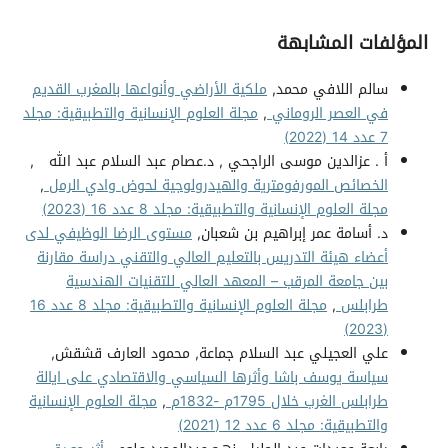
المؤلفات المشابهة
سالم اللافي محمد,
ملكية الأراضي وأنواعها بالمغرب القديم
في العصر الروماني
,
مجلة العلوم الإنسانية والتطبيقية: مجلد
7 عدد 14 (2022)
أ . عزالدين موسى الراجحي , د.عصام عبد السلام عبد الله ,
الخصائص المورفومترية والهيدرولوجية لحوض وادي الرمل
,
مجلة العلوم الإنسانية والتطبيقية: مجلد 8 عدد 16 (2023)
د. أسامة عمر إبراهيم بن شعبان,
مستوى الرضا الوظيفي لدى
أعضاء هيئة التدريس بالتعليم العالي والتقني دراسة مقارنة
بين جامعة المرقب – المعهد العالي للتقنيات الهندسية
طرابلس
,
مجلة العلوم الإنسانية والتطبيقية: مجلد 8 عدد 16
(2023)
علي العجيلي عبد السلام جماعة, محمود العارف قشقش,
سياسة يوسف باشا وأثرها السياسي والاقتصادي على ايالة
طرابلس الغرب خلال 1795م -1832م
,
مجلة العلوم الإنسانية
والتطبيقية: مجلد 6 عدد 12 (2021)