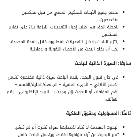
تخضع جميع الأبحاث للتحكيم العلمي من قبل محكمين
متخصصين.
للمجلة الحق في طلب إجراء التعديلات اللازمة بناءً على تقارير
المحكمين.
يلتزم الباحث بإدخال التعديلات المطلوبة خلال المدة المحددة.
يجب أن يخلو البحث من الأخطاء اللغوية والإملائية.
سابعًا: السيرة الذاتية للباحث
في حال قبول البحث، يقدم الباحث سيرة ذاتية مختصرة تشمل:
الاسم الثلاثي – الدرجة العلمية – الجامعة/الكلية/القسم –
أهم المؤلفات أو البحوث (إن وجدت) – البريد الإلكتروني – رقم
الهاتف.
ثامنًا: المسؤولية وحقوق الملكية
البحوث المقدمة لا تُعاد لأصحابها سواء نُشرت أم لم تُنشر.
تعبر البحوث عن آراء مؤلفيها فقط، ويتحمل الباحث كامل