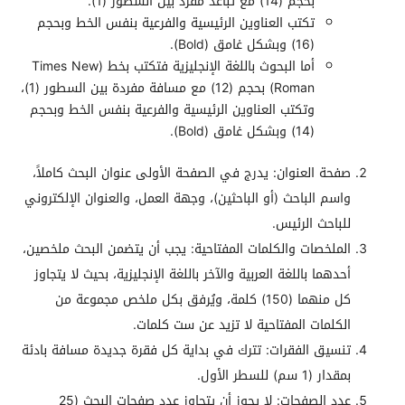
بحجم (14) مع تباعد مفرد بين السطور (1).
تكتب العناوين الرئيسية والفرعية بنفس الخط وبحجم
(16) وبشكل غامق (Bold).
أما البحوث باللغة الإنجليزية فتكتب بخط (Times New
Roman) بحجم (12) مع مسافة مفردة بين السطور (1)،
وتكتب العناوين الرئيسية والفرعية بنفس الخط وبحجم
(14) وبشكل غامق (Bold).
صفحة العنوان: يدرج في الصفحة الأولى عنوان البحث كاملاً،
واسم الباحث (أو الباحثين)، وجهة العمل، والعنوان الإلكتروني
للباحث الرئيس.
الملخصات والكلمات المفتاحية: يجب أن يتضمن البحث ملخصين،
أحدهما باللغة العربية والآخر باللغة الإنجليزية، بحيث لا يتجاوز
كل منهما (150) كلمة، ويُرفق بكل ملخص مجموعة من
الكلمات المفتاحية لا تزيد عن ست كلمات.
تنسيق الفقرات: تترك في بداية كل فقرة جديدة مسافة بادئة
بمقدار (1 سم) للسطر الأول.
عدد الصفحات: لا يجوز أن يتجاوز عدد صفحات البحث (25