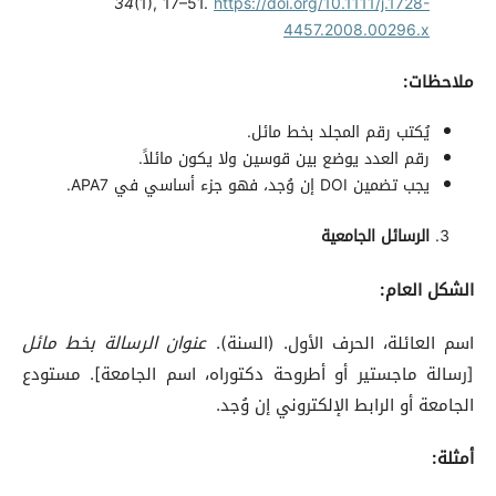
34
(1), 17–51.
https://doi.org/10.1111/j.1728-
4457.2008.00296.x
ملاحظات
:
يُكتب رقم المجلد بخط مائل.
رقم العدد يوضع بين قوسين ولا يكون مائلاً.
يجب تضمين DOI إن وُجد، فهو جزء أساسي في APA7.
الرسائل الجامعية
الشكل العام
:
اسم العائلة، الحرف الأول. (السنة).
عنوان الرسالة بخط مائل
[رسالة ماجستير أو أطروحة دكتوراه، اسم الجامعة]. مستودع
الجامعة أو الرابط الإلكتروني إن وُجد.
أمثلة
: