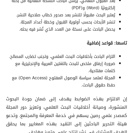
بعد القبول النهائي، يُرسل الباحث النسخة النهائية من بحثه
إلكترونيًا (Word) و(PDF)
يُعتبر البحث مقبولًا للنشر بعد صدور خطاب صلاحية النشر.
تنشر الأبحاث بحسب أولوية القبول وخطة أعداد المجلة.
يحصل الباحث على نسخة من العدد الذي نُشر فيه بحثه.
تاسعا: قواعد إضافية
التزام الباحث بأخلاقيات البحث العلمي، وتجنب تضارب المصالح.
ضرورة إرفاق ملخص للبحث باللغتين العربية والإنجليزية مع
كلمات مفتاحية.
المجلة تعتمد سياسة الوصول المفتوح (Open Access) مع
حفظ حقوق الباحث.
إن الالتزام بهذه الضوابط يهدف إلى ضمان جودة البحوث
المنشورة، وصيانة أخلاقيات البحث العلمي، وتعزيز دور المجلة
كمصدر علمي رصين يسهم في خدمة المعرفة والمجتمع. وتدعو
هيئة التحرير الباحثين إلى التقيد بهذه المعايير بما يحقق
الهدف المشترك في نشر إنتاج علمي متميز وهادف.