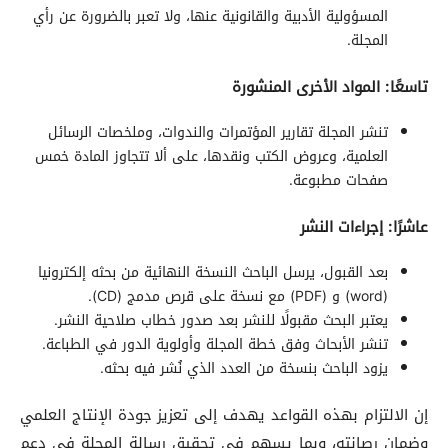
المسؤولية الأدبية والقانونية عنها، ولا تعبر بالضرورة عن رأي
المجلة.
تاسعًا: المواد الأخرى المنشورة
تنشر المجلة تقارير المؤتمرات والندوات، وملخصات الرسائل
العلمية، وعروض الكتب ونقدها، على ألا تتجاوز المادة خمس
صفحات مطبوعة.
عاشرًا: إجراءات النشر
بعد القبول، يرسل الباحث النسخة النهائية من بحثه إلكترونيا
(word) و (PDF) مع نسخة على قرص مدمج (CD).
يعتبر البحث مقبولًا للنشر بعد صدور خطاب صلاحية النشر.
تنشر الأبحاث وفق خطة المجلة وأولوية الدور في الطباعة.
يزود الباحث بنسخة من العدد الذي نُشر فيه بحثه.
إن الالتزام بهذه القواعد يهدف إلى تعزيز جودة الإنتاج العلمي
وضمان رصانته، وبما يسهم في تحقيق رسالة المجلة في دعم