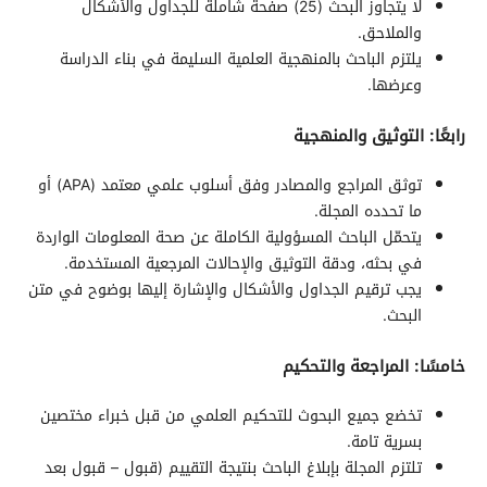
لا يتجاوز البحث (25) صفحة شاملة للجداول والأشكال
والملاحق.
يلتزم الباحث بالمنهجية العلمية السليمة في بناء الدراسة
وعرضها.
رابعًا: التوثيق والمنهجية
توثق المراجع والمصادر وفق أسلوب علمي معتمد (APA) أو
ما تحدده المجلة.
يتحمّل الباحث المسؤولية الكاملة عن صحة المعلومات الواردة
في بحثه، ودقة التوثيق والإحالات المرجعية المستخدمة.
يجب ترقيم الجداول والأشكال والإشارة إليها بوضوح في متن
البحث.
خامسًا: المراجعة والتحكيم
تخضع جميع البحوث للتحكيم العلمي من قبل خبراء مختصين
بسرية تامة.
تلتزم المجلة بإبلاغ الباحث بنتيجة التقييم (قبول – قبول بعد