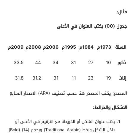
مثال:
جدول (00)
يكتب العنوان في الأعلى
السنة
1973م
1984م
1995م
2006م
2008م
2009م
ذكور
10
27
31
34
44
33.5
إناث
19
23
11
31
31.2
31.8
المصدر: يكتب المصدر هنا حسب تصنيف (APA) الاصدار السابع
الاشكال والخرائط:
يكتب عنوان الشكل أو الخريطة مع الترقيم في الأعلى أو
داخل الشكل وبخط (Traditional Arabic) وبحجم (14) (Bold).