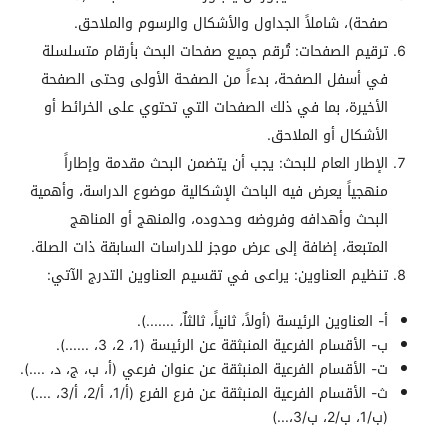
صفحة)، شاملاً الجداول والأشكال والرسوم والملاحق.
ترقيم الصفحات: تُرقم جميع صفحات البحث بأرقام متسلسلة
في أسفل الصفحة، بدءاً من الصفحة الأولى وحتى الصفحة
الأخيرة، بما في ذلك الصفحات التي تحتوي على الخرائط أو
الأشكال أو الملاحق.
الإطار العام للبحث: يجب أن يتضمن البحث مقدمة وإطاراً
منهجياً يعرض فيه الباحث الإشكالية موضوع الدراسة، وأهمية
البحث وأهدافه وفروضه وحدوده، والمنهج أو المناهج
المتبعة، إضافة إلى عرض موجز للدراسات السابقة ذات الصلة.
تنظيم العناوين: يراعى في تقسيم العناوين التدرج الآتي:
أ‌- العناوين الرئيسة (أولاً، ثانياً، ثالثاٌ، .......).
ب‌- الأقسام الفرعية المنبثقة عن الرئيسة (1، 2، 3، ......).
ت‌- الأقسام الفرعية المنبثقة عن عنوان فرعي (أ، ب، ج، د، ....).
ث‌- الأقسام الفرعية المنبثقة عن فرع الفرع (أ/1، أ/2، أ/3، ....)
(ب/1، ب/2، ب/3،...)