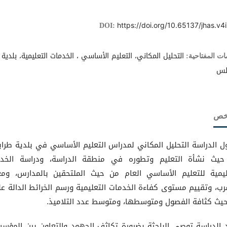
https://doi.org/10.65137/jhas.v4i
DOI:
التحليل المكاني، التعليم الأساسي ، الخدمات التعليمية، بلدية
ات المفتاحية:
لس
لخص
ول الدراسة التحليل المكاني لمدراس التعليم الأساسي في بلدية طرا
يث نشأة التعليم وتطوره في منطقة الدراسة، ودراسة الخد
ليمية للتعليم الأساسي العام من حيث الملتحقين بالمدارس، وم
رب، وتقييم مستوى كفاءة الخدمات التعليمية ورسم الخرائط الدالة عل
يث كثافة الفصول ومتوسطها، ومتوسط عدد التلاميذ.
 الدراسة توصي الباحثة بضرورة تكاثف الجهود والتعاون بين المؤس