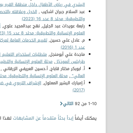
البشري في رياض الأطفال داخل منطقة القره ب
عبد السلام جبران اشكيب ,
الخجل وعلاقته بالتحص
والتطبيقية: مجلد 8 عدد 16 (2023)
رابعة عويدات عبد الجليل, نهج عبدالمجيد علوي,
أ
العلوم الإنسانية والتطبيقية: مجلد 8 عدد 15 (2023)
م. عادل علي حسين,
تقييم الخدمات العامة لمرك
عدد 1 (2016)
ماجدة علي أبومنجل,
متطلبات استخدام التعليم ا
طرابلس أنموذجًا
,
مجلة العلوم الإنسانية والتطبيقية: مجلد 7
أ. ابوبكر مختار قاباج, أ.حسين العريفي الزرقاني ,
العالي"
,
مجلة العلوم الإنسانية والتطبيقية: مجلد 3 عدد 6 (018
أ.إمبارك البشير المعلول,
الإشراف التربوي في ضو
(2017)
1-10 من 92
التالي
يمكنك أيضاً
إبدأ بحثاً متقدماً عن المشابهات
لهذا ال