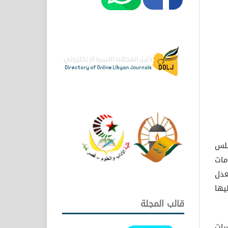
بلس
مات
عدل
يها
قالب المجلة
سات