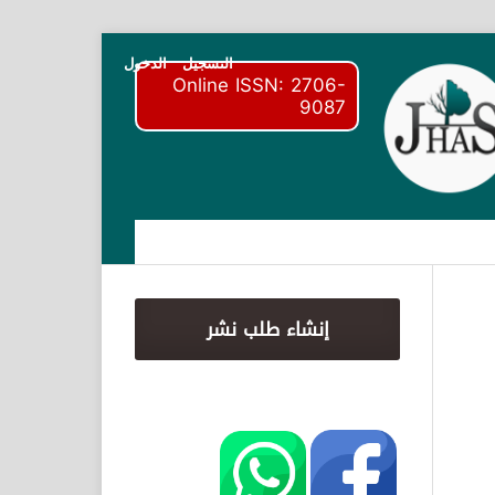
التسجيل
الدخول
Online ISSN: 2706-
9087
إنشاء طلب نشر