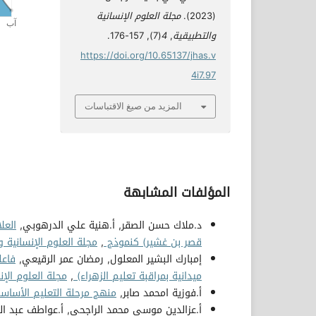
(2023).
مجلة العلوم الإنسانية
والتطبيقية
,
4
(7), 157-176.
https://doi.org/10.65137/jhas.v
4i7.97
المزيد من صيغ الاقتباسات
المؤلفات المشابهة
د.ملاك حسن الصقر, أ.هنية علي الدرهوبي,
العل
قصر بن غشير) كنموذج
,
مجلة العلوم الإنسانية والتطبيقي
إمبارك البشير المعلول, رمضان عمر الرقيعي,
فاعل
ميدانية بمراقبة تعليم الزهراء)
,
مجلة العلوم الإنسانية 
أ.فوزية امحمد صابر,
منهج مرحلة التعليم الأساس
أ.عزالدين موسي محمد الراجحي, أ.عواطف عبد ا