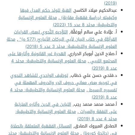
(2019)
عبدالحكيم ميلاد الكاسح,
الهبة للولد حكم العدل فيها
وكيفيته (دراسة فقهية مقارنة)
,
مجلة العلوم الإنسانية
والتطبيقية: مجلد 8 عدد 15 (2023)
أ. عيَّادة علي سالم أبوغفَّة,
التوَّجيه النَّحوي لبعض القراءات
القرآنيَّة في كتاب البيان لأبي البركات الأنباريّ (577 ه)"
,
مجلة
العلوم الإنسانية والتطبيقية: مجلد 3 عدد 5 (2018)
أ.صلاح الدين أبوبكر الحراري,
الهجرة غير القانونية وأثارها على
المجتمع الليبي
,
مجلة العلوم الإنسانية والتطبيقية: مجلد 4
عدد 8 (2019)
د.فتحي حسن علي خطاب,
توظيف الواحدي للشاهد النحوي
في توجيه بعض معاني حروف الجر والحروف المهملة في
تفسيره البسيط
,
مجلة العلوم الإنسانية والتطبيقية: مجلد 4
عدد 8 (2019)
أ.محمد محمد محمد رجب,
التباين في الدين وآثاره المترتبة
على النفقة والميراث
,
مجلة العلوم الإنسانية والتطبيقية:
مجلد 4 عدد 8 (2019)
الصادق المبروك الصادق,
المسائل الفقهية المتعلقة بالصلاة
في (جائحة كورونا)
,
مجلة العلوم الإنسانية والتطبيقية: مجلد