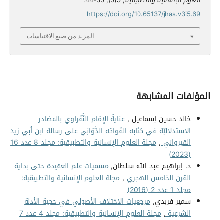
العلوم الإنسانية والتطبيقية
,
3
(5), 35-44.
https://doi.org/10.65137/jhas.v3i5.69
المزيد من صيغ الاقتباسات
المؤلفات المشابهة
خالد حسين إسماعيل ,
عنايةُ الإمَام النَّفَراوي بالمصَادر
الاستدلاليّة في كتَابه الفَواكه الدَّوَانِي على رسالة ابن أبي زيد
القيرواني
,
مجلة العلوم الإنسانية والتطبيقية: مجلد 8 عدد 16
(2023)
د. إبراهيم عبد الله سلطان,
مسميات علم العقيدة حتى بداية
القرن الخامس الهجري
,
مجلة العلوم الإنسانية والتطبيقية:
مجلد 1 عدد 2 (2016)
سمير فريدي,
مرجعيات الاختلاف الأصولي في حجية الأدلة
الشرعية
,
مجلة العلوم الإنسانية والتطبيقية: مجلد 4 عدد 7