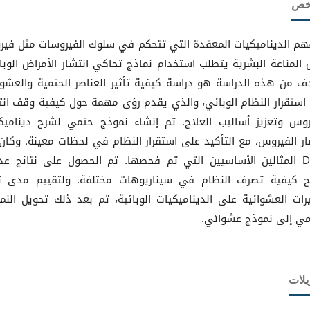
لخص
هم الديناميكيات المعقدة التي تتحكم في سلوك الفيروسات مثل في
المناعة البشرية يتطلب استخدام نماذج تحاكي انتشار الأمراض الوبائ
ف من هذه الدراسة هو دراسة كيفية تأثير العناصر الحتمية والعشوا
استقرار النظام الوبائي، والذي يقدم رؤى مهمة حول كيفية وقف انت
روس وتعزيز أساليب العلاج. تم إنشاء نموذج حتمي لشرح ديناميك
وDFE المثالين الأساسيين التي تم فحصها. تم الحصول على نتائج عد
 كيفية تصرف النظام في سيناريوهات مختلفة. ولتقييم مدى تأ
يرات العشوائية على الديناميكيات الوبائية، تم بعد ذلك تحويل النم
مي إلى نموذج عشوائي.
يلات