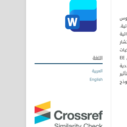
روس
ية.
ئية
شار
يات
انتشار الفيروس، مع التأكيد على استقرار النظام في لحظات معينة. وكان EE
اللغة
دية
العربية
ثير
English
وذج