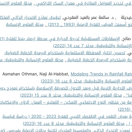
,
مجلة العلوم الإنسا
ديلة , د. سالمة عمر بالعيد المقرحي,
تطبيق نماذج الانحدار الذاتي المتكا
,
مجلة العلوم الإنسانية
صالح,
الإسقاطات المستقبلية لدر
نية والتطبيقية: مجلد 7 عدد 14 (2022)
حي,
تحسين اختيار المحفظة الاستثمارية باستخدام البرمجة الخطية الضبابية:
ية باستخدام البرمجة الخطية الضبابية
,
مجلة العلوم الإنسانية والتطبيقية: م
Asmahan Othman, Naji Al-Habbat,
Modeling Trends in Rainfall Rat
وم الإنسانية والتطبيقية: مجلد 8 عدد 16 (2023)
رف التجارية الليبية قبل وبعد التحول للصيرفة الإسلامية باستخدام نموذج دوب
,
مجلة العلوم الإنسانية والتطبيقية: مجلد 8 عدد 15 (2023)
امة من منظور النوع الاجتماعي التمكين – التعليم – العمل: الرؤى والإمكانيا
أثر جودة ا التنبؤ بعرض النقود في الاقتصاد الليبي للفترة 2023 - 2030 ( دراسة قياسية
,
مجلة العلوم الإنسانية والتطبيقية: مجلد 8 عدد 16 (2023)
نموذج الانحدار الذاتي والمتوسط المتحرك للتنبؤ بحالات الإصابة بفيروس كور