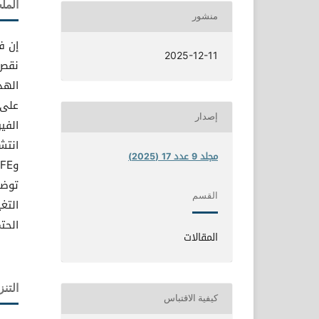
الم
منشور
إن ف
2025-12-11
نقص 
الهد
على 
إصدار
الفي
مجلد 9 عدد 17 (2025)
توضح
القسم
التغ
الحت
المقالات
التنز
كيفية الاقتباس