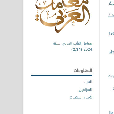
نية
ملة
جة الحرارة في محطة إرصاد بنينا للفترة (1961
معامل التأثير العربي لسنة
(2,34)
2024
جلد
المعلومات
ونت
للقراء
ت
,
للمؤلفين
لأمناء المكتبات
ونا