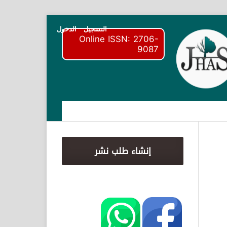
التسجيل
الدخول
Online ISSN: 2706-
9087
إنشاء طلب نشر