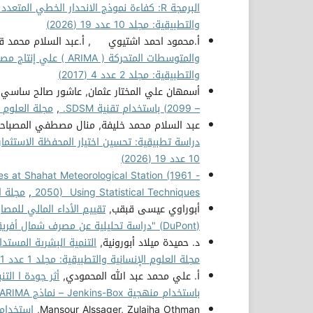
البرمجة R: كفاءة نموذج الانحدار الخطي المتعدد في تحديد العوامل المؤثرة في معدل السكر التراكمي
والتطبيقية: مجلد 10 عدد 19 (2026)
أ.محمود احمد اشتيوي , أ.عبد السلام محمد قني
والمتوسطات المتحركة ( ARIMA ) علي إنتاج مصنع أسمنت المرقب للفترة الزمنية (1993 _ 2013)
والتطبيقية: مجلد 2 عدد 4 (2017)
أسمهان علي المختار عثمان, عاشور صالح ساسي 
– 2099) باستخدام تقنية SDSM.
,
مجلة العلوم الإنسا
عبد السلام محمد خليفة, منال مصطفي المصبا
دراسة تطبيقية: تحسين اختيار المحفظة الاستثمار
10 عدد 19 (2026)
es at Shahat Meteorological Station (1961 -
2050) Using Statistical Techniques
,
مجلة العل
أبوراوي عيسى قبقب,
تقييم الأداء المالي للمصا
(DuPont) "دراسة تحليلية عن مصرف شمال أفريقيا"
د. حميدة ميلاد أبورونية,
التنمية البشرية المستد
مجلة العلوم الإنسانية والتطبيقية: مجلد 1 عدد 1 (2016)
أ. علي محمد عبد الله المحمودي,
باستخدام منهجية Jenkins-Box – نماذج ARIMA )
Mansour Alssager, Zulaiha Othman,
استخدام 