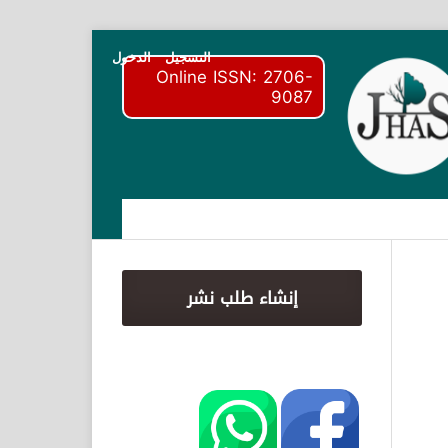
التسجيل
الدخول
Online ISSN: 2706-
9087
إنشاء طلب نشر