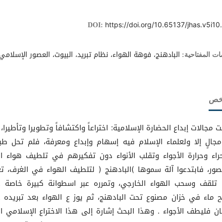
https://doi.org/10.65137/jhas.v5i10
DOI:
البادهنج، فوهة الهواء، نظام تبريد، البيوت، العصور الإسلامي
ات المفتاحية:
لخص
 مجالات إبداع الحضارة الإسلامية: اختراعاً واكتشافاً وتطويرا وتأطيرا،
جالٍ إلا ولعلماء الإسلام فيه إسهام وإبداع ومعرفة، فلم تحل طب
راء وحرارة الأجواء وتقلب الأنواء دون تفكيرهم في تلطيف هواء ال
صور، فابتدعوا آلة سموها )البادهنج ( لتلطيف الهواء في الغرف، ت
تلقف وسحب الهواء الخارجي، وتمرره عبر اسطوانة كبيرة خاصة 
ماء في خزان مصنوع تحت البادهنج، ثم يوز ع الهواء بعد تبريده 
ان فليطف الأجواء . وهذا البحث إشارة إلى هذا الاختراع الإسلامي ا