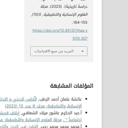
دراسة تاريخية). (2023).
مجلة
العلوم الإنسانية والتطبيقية
,
5
(10),
155-164.
https://doi.org/10.65137/jhas.v
5i10.307
المزيد من صيغ الاقتباسات
المؤلفات المشابهة
عائشة عثمان أحمد الرطب,
الِّلباس الديني و الا
الإنسانية والتطبيقية: مجلد 8 عدد 15 (2023)
أ.عبد الحكيم عاشور ميلاد الشعافي,
إيلاف قريش 
اجتماعياً "
,
مجلة العلوم الإنسانية والتطبيقية: مجلد 1 عدد 2 (
أ.محمد محمد محمد رجب,
التباين في الدين وآثار