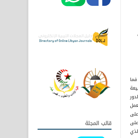
 فما
يعة
دور
عمل
على
على
قالب المجلة
لذي