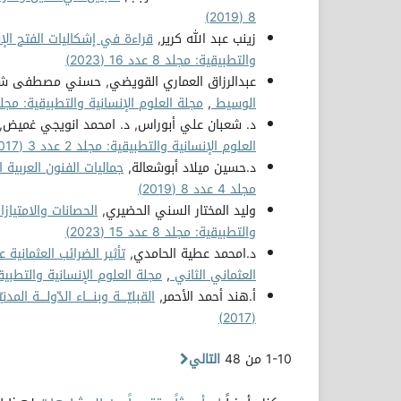
8 (2019)
زينب عبد الله كرير,
قراءة في إشكاليات الفتح الإسلامي لبرقة*(22هـ_ 642 
والتطبيقية: مجلد 8 عدد 16 (2023)
عبدالرزاق العماري القويضي, حسني مصطفى ش
الوسيط
,
مجلة العلوم الإنسانية والتطبيقية: مجلد 8 عدد 15 (023
د. شعبان علي أبوراس, د. امحمد انويجي غميض,
العلوم الإنسانية والتطبيقية: مجلد 2 عدد 3 (2017)
د.حسين ميلاد أبوشعالة,
جماليات الفنون العربية 
مجلد 4 عدد 8 (2019)
وليد المختار السني الحضيري,
الحصانات والامتيا
والتطبيقية: مجلد 8 عدد 15 (2023)
د.امحمد عطية الحامدي,
تأثير الضرائب العثمانية
العثماني الثاني
,
مجلة العلوم الإنسانية والتطبيقية: مجلد 1
أ.هند أحمد الأحمر,
القبليّــــة وبنــــاء الدّولــــة المدن
(2017)
1-10 من 48
التالي