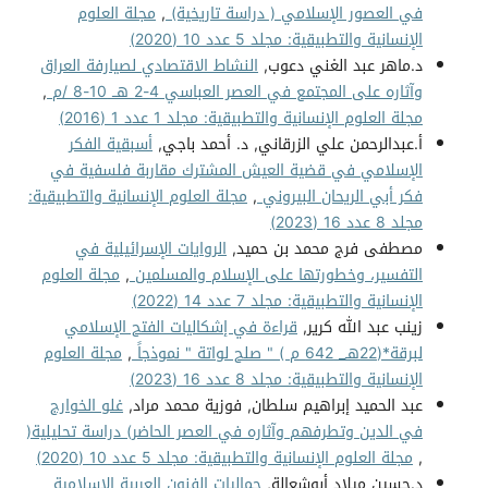
في العصور الإسلامي ( دراسة تاريخية)
,
مجلة العلوم
الإنسانية والتطبيقية: مجلد 5 عدد 10 (2020)
د.ماهر عبد الغني دعوب,
النشاط الاقتصادي لصيارفة العراق
وآثاره على المجتمع في العصر العباسي 4-2 هــ 10-8 /م
,
مجلة العلوم الإنسانية والتطبيقية: مجلد 1 عدد 1 (2016)
أ.عبدالرحمن علي الزرقاني, د. أحمد باجي,
أسبقية الفكر
الإسلامي في قضية العيش المشترك مقاربة فلسفية في
فكر أبي الريحان البيروني
,
مجلة العلوم الإنسانية والتطبيقية:
مجلد 8 عدد 16 (2023)
مصطفى فرج محمد بن حميد,
الروايات الإسرائيلية في
التفسير، وخطورتها على الإسلام والمسلمين
,
مجلة العلوم
الإنسانية والتطبيقية: مجلد 7 عدد 14 (2022)
زينب عبد الله كرير,
قراءة في إشكاليات الفتح الإسلامي
لبرقة*(22هـ_ 642 م ) " صلح لواتة " نموذجاً
,
مجلة العلوم
الإنسانية والتطبيقية: مجلد 8 عدد 16 (2023)
عبد الحميد إبراهيم سلطان, فوزية محمد مراد,
غلو الخوارج
في الدين وتطرفهم وآثاره في العصر الحاضر) دراسة تحليلية(
,
مجلة العلوم الإنسانية والتطبيقية: مجلد 5 عدد 10 (2020)
د.حسين ميلاد أبوشعالة,
جماليات الفنون العربية الإسلامية