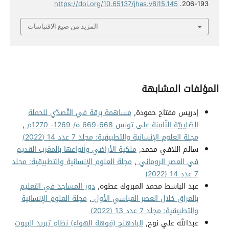
https://doi.org/10.65137/jhas.v8i15.145
193-206.
المزيد من صيغ الاقتباسات
المؤلفات المشابهة
إدريس مفتاح حمودة,
مساهمة برقة في التّصدّي للحملة
الصّليبيّة الثّامنة على تونس 668-669 ه/ 1269- 1270م
,
مجلة العلوم الإنسانية والتطبيقية: مجلد 7 عدد 14 (2022)
سالم اللافي محمد,
ملكية الأراضي وأنواعها بالمغرب القديم
في العصر الروماني
,
مجلة العلوم الإنسانية والتطبيقية: مجلد
7 عدد 14 (2022)
عبد الباسط محمد المبروك عطوه,
دور المساجد في التعليم
بالعراق خلال العصر العباسي الأول
,
مجلة العلوم الإنسانية
والتطبيقية: مجلد 7 عدد 13 (2022)
عبدالله علي نوح,
البادهنج (فوهة الهواء) نظام تبريد البيوت