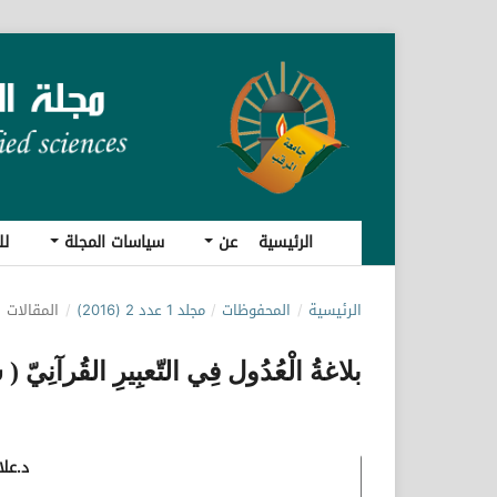
الرئيسية
عن
سياسات المجلة
لل
الرئيسية
/
المحفوظات
/
مجلد 1 عدد 2 (2016)
/
المقالات
بلاغةُ الْعُدُول فِي التّعبِيرِ القُرآنِيّ 
د.عل