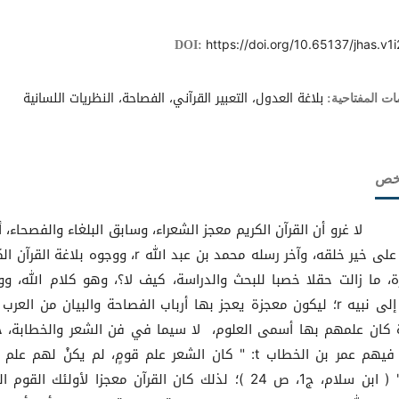
https://doi.org/10.65137/jhas.v1i
DOI:
بلاغة العدول، التعبير القرآني، الفصاحة، النظريات اللسانية
ات المفتاحية:
لخص
رو أن القرآن الكريم معجز الشعراء، وسابق البلغاء والفصحاء، أن
الله على خير خلقه، وآخر رسله محمد بن عبد الله r، ووجوه بلاغة الق
ة، ما زالت حقلا خصبا للبحث والدراسة، كيف لا؟، وهو كلام الله، و
منه إلى نبيه r؛ ليكون معجزة يعجز بها أرباب الفصاحة والبيان من العر
 كان علمهم بها أسمى العلوم، لا سيما في فن الشعر والخطابة، 
قال فيهم عمر بن الخطاب t: " كان الشعر علم قومٍ، لم يكنْ لهم عل
منه" ( ابن سلام، ج1، ص 24 )؛ لذلك كان القرآن معجزا لأولئك القوم 