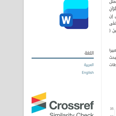
مثل
رْآنِ
َهِيرًا ( ( الإسراء، الآية 88 )، بل إن
َلَى
ينَ (
يرا
اللغة
بحث
طات
العربية
English