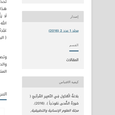
تحدا
هذا ال
إصدار
الله 
عَبْدِ
مجلد 1 عدد 2 (2016)
( البق
القسم
ولمّ
وتصو
المقالات
والد
المن
كيفية الاقتباس
التنز
بلاغةُ الْعُدُول فِي التّعبِيرِ القُرآنِيّ (
سُورَةُ الضُّحى نمُوذجاً ). (2016).
مجلة العلوم الإنسانية والتطبيقية
,