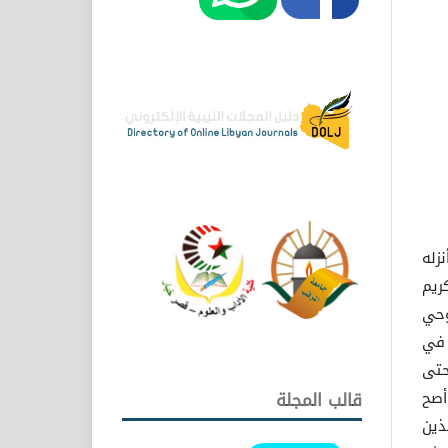
زله
رآن الكريم
وحي
ب في
حتى
م أصح
قالب المجلة
الذين