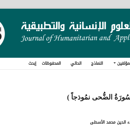
مؤلفين
النماذج
الحالي
المحفوظات
إبحث
( سُورَةُ الضُّحى نمُوذجاً )
اء الدين محمد الأسطى