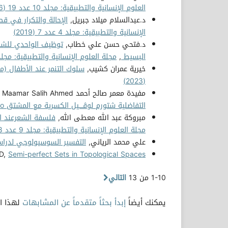
العلوم الإنسانية والتطبيقية: مجلد 10 عدد 19 (2026)
د.عبدالسلام ميلاد جبريل,
الإحالة والتكرار في ق
الإنسانية والتطبيقية: مجلد 4 عدد 7 (2019)
د.فتحي حسن علي خطاب,
توظيف الواحدي للشا
البسيط
,
مجلة العلوم الإنسانية والتطبيقية: مجلد 4 عدد 8 (019
خيرية عمران كشيب,
سلوك التنمر عند الأطفال (م
(2023)
مفيدة معمر صالح أحمد Mufeedah Maamar Salih Ahmed,
التفاضلية شتورم لوﭬــــيل الكسرية مع المشتق Caputo
مبروكة عبد الله معطى الله,
فلسفة الشعرعند ا
مجلة العلوم الإنسانية والتطبيقية: مجلد 9 عدد 18 (2025)
علي محمد الرياني,
التفسير السوسيولوجي لدراس
D,
Semi-perfect Sets in Topological Spaces
1-10 من 13
التالي
يمكنك أيضاً
إبدأ بحثاً متقدماً عن المشابهات
لهذا ال