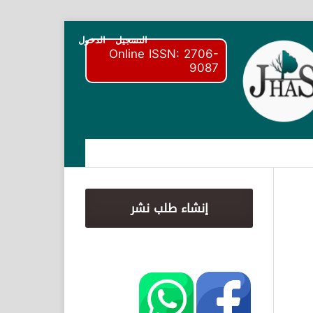
التسجيل
الدخول
Online ISSN: 2706-
9087
إنشاء طلب نشر