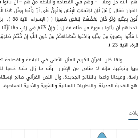
هم الله جل وعلا – وهم في الفصاحة والبلاغة من هم – أن يأتوا ب
قرآن فقال: ] قُلْ لَئِنِ اجْتَمَعَتِ الْإِنْسُ وَالْجِنُّ عَلَى أَنْ يَأْتُوا بِمِثْلِ هَذَا الْقُ
لَا يَأْتُونَ بِمِثْلِهِ وَلَوْ كَانَ بَعْضُهُمْ لِبَعْضٍ ظ
تحداهم أن يأتوا بسورة من مثله فقال: ] وَإِنْ كُنْتُمْ فِي رَيْبٍ مِمَّا نَزَّلْنَا ع
نَا فَأْتُوا بِسُورَةٍ مِنْ مِثْلِهِ وَادْعُوا شُهَدَاءَكُمْ مِنْ دُونِ اللَّهِ إِنْ كُنْتُمْ صَادِقِ
رة، الآية 23 ).
ا كان القرآن الكريم المثل الأعلى في البلاغة والفصاحة تعب
يرا وتركيبا، فإنه لا مناص من الإقرار بأنه ما زال حقلا خصبا لل
راسة، وميدانا واعدا بالنتائج الجديدة، وأن النص القرآني صالح لإسقا
اهج النقدية الحديثة، والنظريات اللسانية واللغوية والأدبية المعاصرة.
يلات