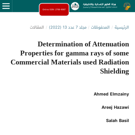
Online ISSN: 2706-9087
الرئيسية
/
المحفوظات
/
مجلد 7 عدد 13 (2022)
/
المقالات
Determination of Attenuation
Properties for gamma rays of some
Commercial Materials used Radiation
Shielding
Ahmed Elmzainy
Areej Hazawi
Salah Basil