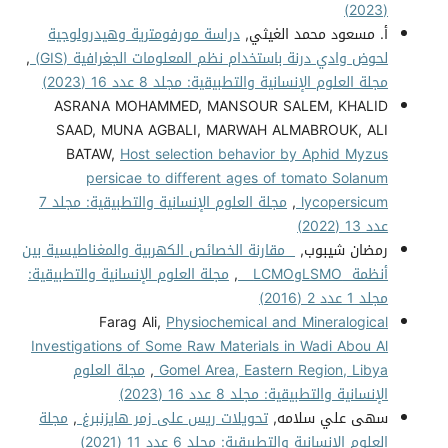
(2023)
أ. مسعود محمد الغيثي,
دراسة مورفومترية وهيدرولوجية
لحوض وادي درنة باستخدام نظم المعلومات الجغرافية (GIS)
,
مجلة العلوم الإنسانية والتطبيقية: مجلد 8 عدد 16 (2023)
ASRANA MOHAMMED, MANSOUR SALEM, KHALID
SAAD, MUNA AGBALI, MARWAH ALMABROUK, ALI
BATAW,
Host selection behavior by Aphid Myzus
persicae to different ages of tomato Solanum
lycopersicum
,
مجلة العلوم الإنسانية والتطبيقية: مجلد 7
عدد 13 (2022)
رمضان شيبوب,
مقارنة الخصائص الكهربية والمغناطيسية بين
أنظمة LSMOوLCMO
,
مجلة العلوم الإنسانية والتطبيقية:
مجلد 1 عدد 2 (2016)
Farag Ali,
Physiochemical and Mineralogical
Investigations of Some Raw Materials in Wadi Abou Al
Gomel Area, Eastern Region, Libya
,
مجلة العلوم
الإنسانية والتطبيقية: مجلد 8 عدد 16 (2023)
سهى علي سلامه,
تحويلات ريس على زمر هايزنبرغ
,
مجلة
العلوم الإنسانية والتطبيقية: مجلد 6 عدد 11 (2021)