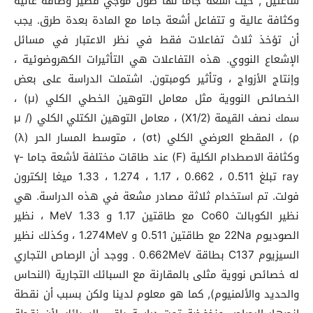
ساعتين , حيث أشعة جاما لها طول موجي قصير وطاقة عالية
وكثافة عالية و تتفاعل أشعة جاما مع المادة بعدة طرق. يجب
أن تؤخذ ثلاث تفاعلات فقط في نظر الاعتبار في مسائل
الإشعاع النووي. هذه التفاعلات هي التأثيرات الكهروضوئية ،
وإنتاج الأزواج ، وتأثير كومبتون. اشتملت الدراسة على بعض
الخصائص النووية مثل معامل التوهين الخطي الكلي (µ) ،
سمك نصف القيمة (X1/2) ، معامل التوهين الكتلي الكلي (µ /
ρ) ، المقطع العرضي الكلي (σt) ، متوسط المسار الحر (λ)
وكثافة الاصطدام الكلية (F) عند طاقات مختلفة لأشعة جاما γ-
ray تبلغ 0.511 ، 0.662 ، 1.17 ، 1.274 ، 1.33 ميغا إلكترون
فولت. تم استخدام ثلاثة مصادر مشعة في هذه الدراسة. هي
نظير الكوبالت Co60 مع طاقتين 1.17 و 1.33 MeV ، نظير
الصوديوم 22Na مع طاقتين 0.511 و 1.274MeV ، وكذلك نظير
السيزيوم C137 بطاقة 0.662MeV . ووجد أن الرصاص التجاري
له خصائص نووية مثلى بالمقارنة مع السبائك التجارية (النحاس
والحديد والألمنيوم), كما هو معلوم لدينا ولكن بسبب أن نقطة