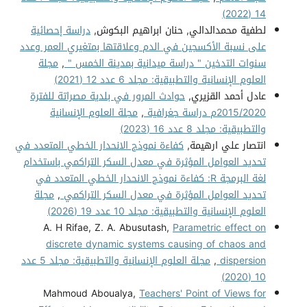
14 (2022)
لطفية محمدالدالي, حنان ابراهيم البكوش,
دراسة إحصائية
على نسبة الأكسجين في الدم وعلاقتها بمتغيري العمر وعدد
سنوات التدخين " دراسة ميدانية بمدينة الخمس "
,
مجلة
العلوم الإنسانية والتطبيقية: مجلد 6 عدد 12 (2021)
عادل أحمد القزيري,
حوادث المرور في بلدية مصراتة للفترة
2015/2020م دراسة جغرافية
,
مجلة العلوم الإنسانية
والتطبيقية: مجلد 8 عدد 16 (2023)
انتصار علي ارهيمة,
كفاءة نموذج الانحدار الخطي المتعدد في
تحديد العوامل المؤثرة في معدل السكر التراكمي باستخدام
لغة البرمجة R: كفاءة نموذج الانحدار الخطي المتعدد في
تحديد العوامل المؤثرة في معدل السكر التراكمي
,
مجلة
العلوم الإنسانية والتطبيقية: مجلد 10 عدد 19 (2026)
A. H Rifae, Z. A. Abusutash,
Parametric effect on
discrete dynamic systems causing of chaos and
dispersion
,
مجلة العلوم الإنسانية والتطبيقية: مجلد 5 عدد
10 (2020)
Mahmoud Aboualya,
Teachers' Point of Views for