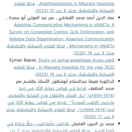
Anesthesiologists in Misurata Hospitals
,
مجلة العلوم
الإنسانية والتطبيقية: مجلد 8 عدد 15 (2023)
عماد الدين أحمد محمد القماطي , عمر عبد المولى أبو سعدة ,
Adaptive Communication Mechanisms in VANETs: A
Survey on Congestion Control, QoS Optimization, and
Reliable Data Dissemination: Adaptive Communication
Mechanisms in VANETs
,
مجلة العلوم الإنسانية والتطبيقية:
مجلد 9 عدد 18 (2025)
Eyman Bakeir,
Study on spinal anesthesia drugs used
in Misurata hospitals for the year 2022
,
مجلة العلوم
الإنسانية والتطبيقية: مجلد 8 عدد 16 (2023)
الدكتورة نعيمة عبدالسلام أبوشاقور, الأستاذ بلقاسم عمر
محمد المظعف,
قراءة في قوانين حماية الآثار في ليبيا
(1914-1994م) "حق التملك والانتفاع ونزع الملكية والتعويض
وترخيص التنقيب أنموذجاً" : قراءة في قوانين حماية الآثار في
ليبيا (1914-1994م)
,
مجلة العلوم الإنسانية والتطبيقية: مجلد
9 عدد 17 (2025)
محمد بن الحبيب الغضبان,
طرابلس وأطرابلس: رحلةٌ وحيْرة في
ضَبْط الاسم
,
مجلة العلوم الإنسانية والتطبيقية: مجلد 7 عدد