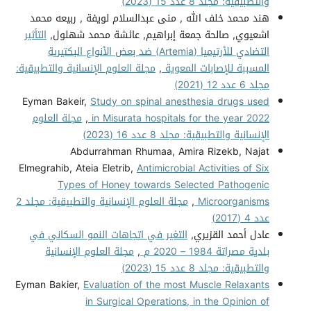
والتطبيقية: مجلد 8 عدد 15 (2023)
هند محمد خلف الله , منى عبدالسلام لويفة , ربيعه محمد
اشعيوي, صالحة جمعة إبراهيم, عائشة محمد شهلول,
التأثير
التضادي للأرتيميا (Artemia) ضد بعض الأنواع البكتيرية
المسببة للإصابات المعوية
,
مجلة العلوم الإنسانية والتطبيقية:
مجلد 6 عدد 12 (2021)
Eyman Bakeir,
Study on spinal anesthesia drugs used
in Misurata hospitals for the year 2022
,
مجلة العلوم
الإنسانية والتطبيقية: مجلد 8 عدد 16 (2023)
Abdurrahman Rhumaa, Amira Rizekb, Najat
Elmegrahib, Ateia Eletrib,
Antimicrobial Activities of Six
Types of Honey towards Selected Pathogenic
Microorganisms
,
مجلة العلوم الإنسانية والتطبيقية: مجلد 2
عدد 4 (2017)
عادل أحمد القزيري,
التغير في اتجاهات النمو السكاني في
بلدية مصراتة 1984 – 2020 م
,
مجلة العلوم الإنسانية
والتطبيقية: مجلد 8 عدد 15 (2023)
Eyman Bakier,
Evaluation of the most Muscle Relaxants
in Surgical Operations, in the Opinion of