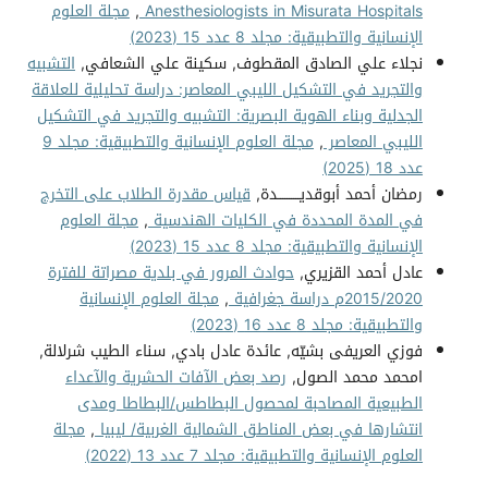
Anesthesiologists in Misurata Hospitals
,
مجلة العلوم
الإنسانية والتطبيقية: مجلد 8 عدد 15 (2023)
نجلاء علي الصادق المقطوف, سكينة علي الشعافي,
التشبيه
والتجريد في التشكيل الليبي المعاصر: دراسة تحليلية للعلاقة
الجدلية وبناء الهوية البصرية: التشبيه والتجريد في التشكيل
الليبي المعاصر
,
مجلة العلوم الإنسانية والتطبيقية: مجلد 9
عدد 18 (2025)
رمضان أحمد أبوقديــــــــــدة,
قياس مقدرة الطلاب على التخرج
في المدة المحددة في الكليات الهندسية
,
مجلة العلوم
الإنسانية والتطبيقية: مجلد 8 عدد 15 (2023)
عادل أحمد القزيري,
حوادث المرور في بلدية مصراتة للفترة
2015/2020م دراسة جغرافية
,
مجلة العلوم الإنسانية
والتطبيقية: مجلد 8 عدد 16 (2023)
فوزي العريفى بشيّه, عائدة عادل بادي, سناء الطيب شرلالة,
امحمد محمد الصول,
رصد بعض الآفات الحشرية والآعداء
الطبيعية المصاحبة لمحصول البطاطس/البطاطا ومدى
انتشارها في بعض المناطق الشمالية الغربية/ ليبيا
,
مجلة
العلوم الإنسانية والتطبيقية: مجلد 7 عدد 13 (2022)