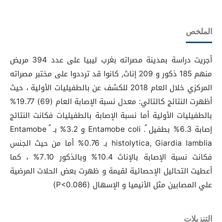
الملخص
أجريت دراسة بمدينة مصراته بغرب ليبيا على عدد 394 مريض
منهم 185 ذكور و 209 إناث, كانوا قد ترددوا على مختبر مصراته
المركزي خلال العام 2018 للكشف عن بالطفيليات الأولية ، حيث
أظهرت النتائج كالتالي: معدل نسبة الإصابة العام (69) 19.77%
بالطفيليات الأولية أما نسبة الإصابة بالطفيليات فكانت النتائج
إصابة 6.3% بطفيل ُ. Entamobe coli و 3.2% بـ ُ Entamobe
histolytica, Giardia lamblia بـ 0.76% أما من حيث الجنس
فكانت نسبة الإصابة بالإناث 10.4% وبالذكور 7.10% ، كما
أعطيت التحاليل الإحصائية لقيمة و ظهرت بعض الحلات المرضية
علي المصابين مثل الأنيميا و الإسهال (P<0.086)
التنزيلات