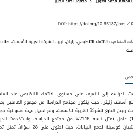
دالمنعم محمد الغويل د. محمود أحمد الكبير
https://doi.org/10.65137/jhas.v1i
DOI:
الانتماء التنظيمي، زليتن، ليبيا، الشركة العربية للأسمنت، صناعة
ات المفتاحية:
منت
لخص
 الدراسة إلى التعرف على مستوى الانتماء التنظيمي عند العام
ع أسمنت زليتن، حيث يتكون مجتمع الدراسة من مجموع العاملين بم
ت زليتن التابع للشركة العربية للأسمنت، وتم اختيار عينة عشوائية حج
(120) عامل تمثل نسبة 21.16% من مجتمع الدراسة، واستخدمت ال
الاستبيان كوسيلة لجمع البيانات، حيث احتوى على 28 سؤالاً