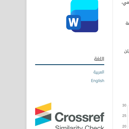
مي،
ة
تن
اللغة
العربية
English