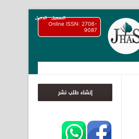
التسجيل
الدخول
Online ISSN: 2706-
9087
إنشاء طلب نشر