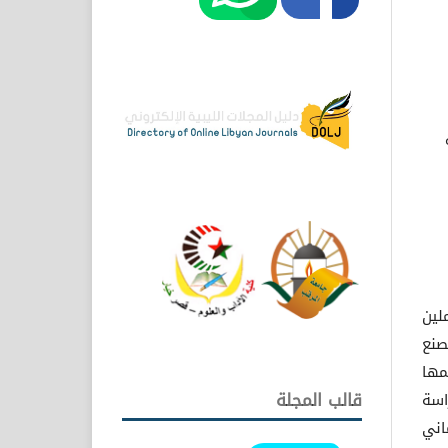
لين
صنع
مها
قالب المجلة
دراسة
، تمثل ثماني