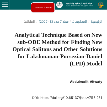
Online ISSN: 2706-9087
الرئيسية
/
المحفوظات
/
مجلد 7 عدد 13 (2022)
/
المقالات
Analytical Technique Based on New
sub-ODE Method for Finding New
Optical Solitons and Other Solutions
for Lakshmanan-Porsezian-Daniel
(LPD) Model
Abdulmalik Altwaty
https://doi.org/10.65137/jhas.v7i13.251
DOI: