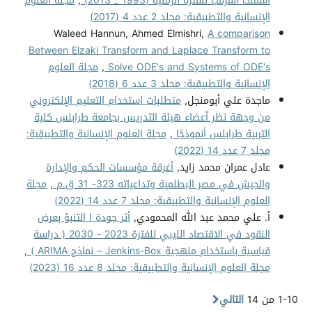
أسمنت المرقب للفترة الزمنية (1993 _ 2013)
,
مجلة العلوم
الإنسانية والتطبيقية: مجلد 2 عدد 4 (2017)
Waleed Hannun, Ahmed Elmishri,
A comparison
Between Elzaki Transform and Laplace Transform to
Solve ODE's and Systems of ODE's
,
مجلة العلوم
الإنسانية والتطبيقية: مجلد 3 عدد 6 (2018)
ماجدة علي أبومنجل,
متطلبات استخدام التعليم الإلكتروني
من وجهة نظر أعضاء هيئة التدريس بجامعة طرابلس كلية
التربية طرابلس أنموذجًا
,
مجلة العلوم الإنسانية والتطبيقية:
مجلد 7 عدد 14 (2022)
عادل عمران محمد زايد,
أغرقة مؤسسات الحكم والإدارة
والجيش في مصر البطلمية وتداعياته 323- 31 ق.م
,
مجلة
العلوم الإنسانية والتطبيقية: مجلد 7 عدد 14 (2022)
أ. علي محمد عبد الله المحمودي,
أثر جودة ا التنبؤ بعرض
النقود في الاقتصاد الليبي للفترة 2023 - 2030 ( دراسة
قياسية باستخدام منهجية Jenkins-Box – نماذج ARIMA )
,
مجلة العلوم الإنسانية والتطبيقية: مجلد 8 عدد 16 (2023)
1-10 من 14
التالي