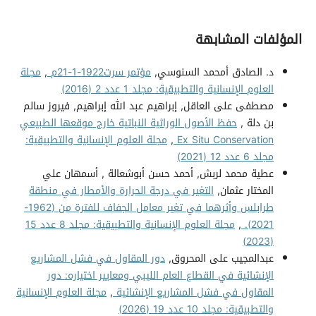
المؤلفات المشابهة
د. الصادق أمحمد السنوسي,
مؤتمر سرت1922-1-21م
,
مجلة
العلوم الإنسانية والتطبيقية: مجلد 1 عدد 2 (2016)
مصطفى على العاقل, إبراهيم عبد الله إبراهيم, فيروز سالم
بن دلة ,
حفظ الأصول الوراثية النباتية خارج موقعها الطبيعي
Ex Situ Conservation
,
مجلة العلوم الإنسانية والتطبيقية:
مجلد 6 عدد 12 (2021)
عطية محمد لربش, أحمد حسن أبوشعالة , أسمهان علي
المختار عثمان,
التغير في درجة الحرارة والأمطار في منطقة
طرابلس وأثرهما في تغير معامل الجفاف للفترة من (1962-
2021).
,
مجلة العلوم الإنسانية والتطبيقية: مجلد 8 عدد 15
(2023)
عبدالمجيب على المحروق,
دور المقاول في فشل المشاريع
الإنشائية في القطاع العام الليبي ومعايير اختياره: دور
المقاول في فشل المشاريع الإنشائية
,
مجلة العلوم الإنسانية
والتطبيقية: مجلد 10 عدد 19 (2026)