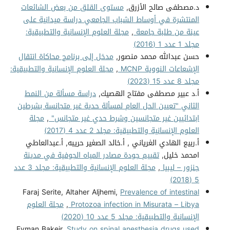
د.مصطفى صالح الأزرق,
مستوى القلق من بعض الشائعات
المنتشرة في أوساط الشباب الجامعي دراسة ميدانية على
عينة من طلبة جامعة
,
مجلة العلوم الإنسانية والتطبيقية:
مجلد 1 عدد 1 (2016)
حسن عبدالله محمد منصور,
مدخل إلى برنامج محاكاة انتقال
الإشعاعات النووية MCNP
,
مجلة العلوم الإنسانية والتطبيقية:
مجلد 8 عدد 15 (2023)
أ.د عبير مصطفى مفتاح الهصيك,
دراسة مسألة من النمط
الثاني "تعيين الحل العام لمسألة حدية غير متجانسة بشرطين
ابتدائيين غير متجانسين وشرط حدي غير متجانس"
,
مجلة
العلوم الإنسانية والتطبيقية: مجلد 2 عدد 4 (2017)
أ.ربيع الهادي الغرياني , أ.خالد الصغير حريبه, أ.عبدالعاطي
امحمد خليل,
تقييم جودة مصادر المياه الجوفية في مدينة
جنزور – ليبيا
,
مجلة العلوم الإنسانية والتطبيقية: مجلد 3 عدد
5 (2018)
Faraj Serite, Altaher Aljhemi,
Prevalence of intestinal
Protozoa infection in Misurata – Libya
,
مجلة العلوم
الإنسانية والتطبيقية: مجلد 5 عدد 10 (2020)
Eyman Bakeir,
Study on spinal anesthesia drugs used