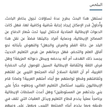
الملخص
نستهل هذا البحث بطرح عدة تساؤلات تجول بخاطر الباحث،
وأُحاولُ قدر الإمكان إيجاد إجابة شافية وكافية لها، فهل كانت
الدعوات الإيطالية المنادية لاحتلال ليبيا تحت شعار الدفاع عن
المصالح الإيطالية، وحماية أفراد جاليتها فضلاً عن نقل هذا
البلد من حالة الفقر والمرض والجهل؟ والنهوض بأبنائه نحو
آفاق العلم والتحضر، فهل حرمانهم من فرص التعليم الحديث
يجسد ذلك الهدف، أم أنه يدحضه ويبطل دعواته المزيفة؟ وهل
فرض اللغة والثقافة الإيطالية السبيل للوصول لركب الحضارة
الغربية، أم أن الغاية انسلاخ أبناء المجتمع الليبي عن لغتهم
وثقافتهم وقطع تواصلهم مع أبناء أمتهم العربية؟ ولماذا قام
الإيطاليون بتقييد استكمال التعليم العالي، وجعلوه حكراً على
بني جلدتهم من المستوطنين؟ وهل أعدت السلطات الإيطالية
برنامجاً عملياً يخدم قطاع التعليم ويذلل العقبات التي تقف في
طريقه وبما يخدم أبناء المجتمع الليبي، ويعمل على وعيهم