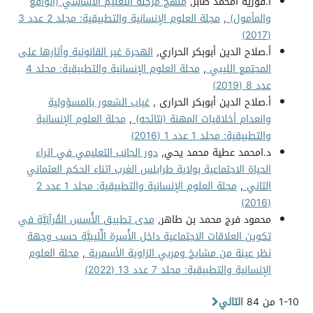
أ.فوزية امحمد صابر,
منهج مرحلة التعليم الأساسي (الواقع
والمأمول)
,
مجلة العلوم الإنسانية والتطبيقية: مجلد 2 عدد 3
(2017)
أ.صلاح الدين أبوبكر الحراري,
الهجرة غير القانونية وأثارها على
المجتمع الليبي
,
مجلة العلوم الإنسانية والتطبيقية: مجلد 4
عدد 8 (2019)
أ.صلاح الدين أبوبكر الحرارى ,
غياب الشعور بالمسؤولية
وانعدام أخلاقيات المهنة (نتائجه)
,
مجلة العلوم الإنسانية
والتطبيقية: مجلد 1 عدد 1 (2016)
د.امحمد عطية محمد يحي,
دور الجانب التعليمي في اثراء
الحياة الاجتماعية بولاية طرابلس الغرب اثناء الحكم العثماني
الثاني
,
مجلة العلوم الإنسانية والتطبيقية: مجلد 1 عدد 2
(2016)
محمود فرج محمد بن طاهر,
مدى تطبيق الأُسس القُرآنيَّة في
تكوين العلاقات الاجتماعية داخل الأُسرة الِّليبيَّة حسب وجهة
نظر عينة من مشايخ ومربي الزاوية الأسمرية
,
مجلة العلوم
الإنسانية والتطبيقية: مجلد 7 عدد 13 (2022)
1-10 من 84
التالي