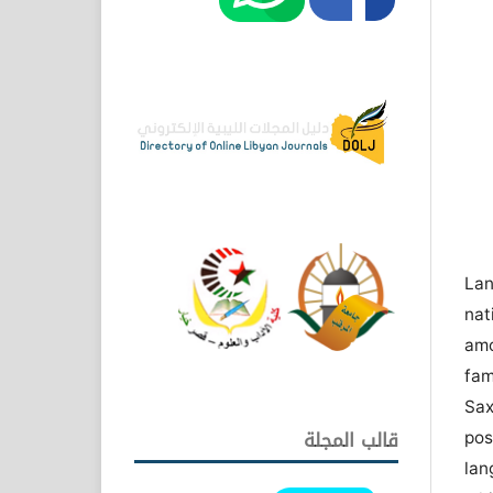
La
nat
amo
fam
Sax
po
قالب المجلة
lan