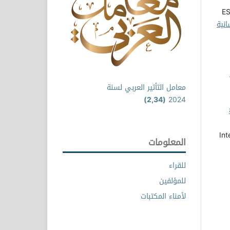
E
انية
معامل التأثير العربي لسنة
(2,34)
2024
لد 4 عدد 8
Int
المعلومات
للقراء
للمؤلفين
لأمناء المكتبات