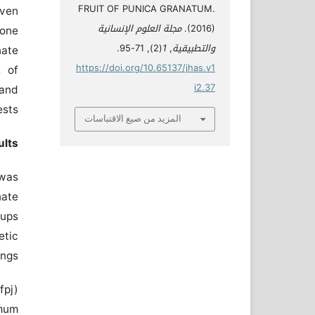
FRUIT OF PUNICA GRANATUM.
iven
(2016).
مجلة العلوم الإنسانية
 one
والتطبيقية
,
1
(2), 71-95.
nate
https://doi.org/10.65137/jhas.v1
s of
i2.37
 and
ests
المزيد من صيغ الاقتباسات
lts:
 was
nate
oups
etic
ngs.
fpj)
imum