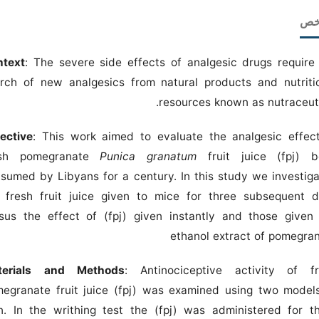
لخص
ntext
: The severe side effects of analgesic drugs require
rch of new analgesics from natural products and nutriti
resources known as nutraceuti
ective
: This work aimed to evaluate the analgesic effec
esh pomegranate
Punica granatum
fruit juice (fpj) 
sumed by Libyans for a century. In this study we investig
 fresh fruit juice given to mice for three subsequent 
sus the effect of (fpj) given instantly and those given
ethanol extract of pomegra
terials and Methods
: Antinociceptive activity of f
egranate fruit juice (fpj) was examined using two model
n. In the writhing test the (fpj) was administered for t