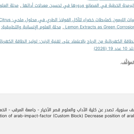
لبرمجة الخطية في المصانع ودورها في تحسين معدلات أدائها
,
مجلة العلو
حمضيات الليمون كمثبطات خضراء لتآكل الفولاذ الطري في محلول ملحي: s
Lemon Extracts as Green Corrosion I
,
مجلة العلوم الإنسانية والتطبيقية:
لطاقة الكهربائية من الرياح بالاعتماد على تقنية الرنين: توليد الطاقة الكهربائ
2026)
مؤلَّف.
ف سنوية، تصدر عن كلية الآداب والعلوم قصر الأخيار - جامعة المرقب - الخ
f arab-impact-factor (Custom Block) Decrease position of arab-impact-facto