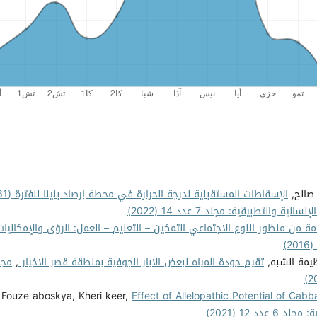
صالح,
الإسقاطات المستقبلية لدر
نية والتطبيقية: مجلد 7 عدد 14 (2022)
امة من منظور النوع الاجتماعي التمكين – التعليم – العمل: الرؤى والإمكانيا
ظيمة الشبه,
تقيم جودة المياه لبعض الابار الجوفية بمنطقة قصر الاخيار
,
مجل
Fouze aboskya, Kheri keer,
Effect of Allelopathic Potential of Ca
دد 12 (2021)