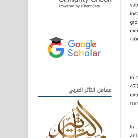
sub
ins
gro
ext
(10
In 
47.
معامل التأثر العربي
ext
tre
In 
ant