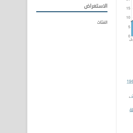
الاستعراض
الفئات
جة الحرارة في محطة إرصاد بنينا للفترة (1961
ت
,
ة