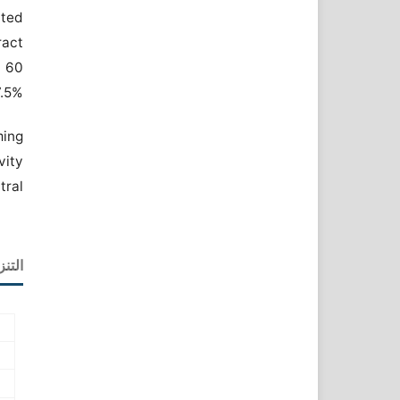
ted
ract
t 60
7.5%
ing
vity
ral.
التنز