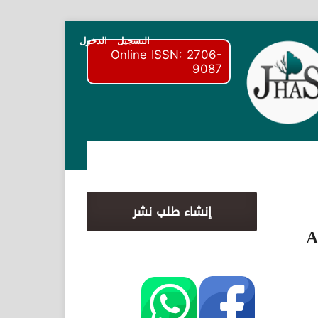
التسجيل
الدخول
Online ISSN: 2706-
9087
إنشاء طلب نشر
A