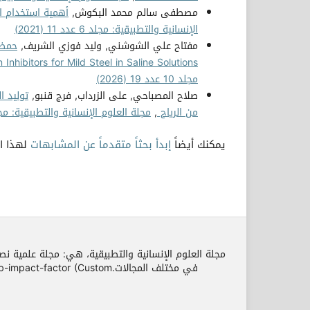
مصطفى سالم محمد البكوش,
أهمية استخدام ا
الإنسانية والتطبيقية: مجلد 6 عدد 11 (2021)
مفتاح علي الشوشني, وليد فوزي الشريف,
nhibitors for Mild Steel in Saline Solutions
مجلد 10 عدد 19 (2026)
صلاح المصباحي, على الزرداب, فرج قنبو,
توليد ا
من الرياح
,
مجلة العلوم الإنسانية والتطبيقية: مجلد 10 عدد 19 (
يمكنك أيضاً
إبدأ بحثاً متقدماً عن المشابهات
لهذا ال
مجلة العلوم الإنسانية والتطبيقية، هي: مجلة علمية نص
في مختلف المجالات.r (Custom