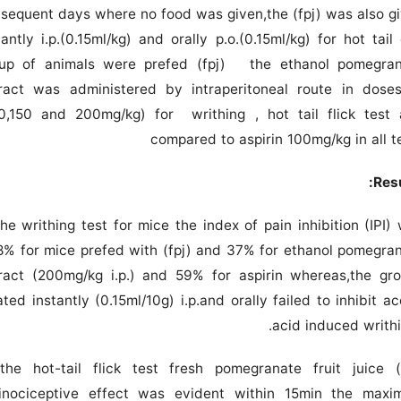
sequent days where no food was given,the (fpj) was also g
tantly i.p.(0.15ml/kg) and orally p.o.(0.15ml/kg) for hot tail
up of animals were prefed (fpj) the ethanol pomegra
ract was administered by intraperitoneal route in dose
0,150 and 200mg/kg) for writhing , hot tail flick test
compared to aspirin 100mg/kg in all t
Resu
the writhing test for mice the index of pain inhibition (IPI)
8% for mice prefed with (fpj) and 37% for ethanol pomegra
ract (200mg/kg i.p.) and 59% for aspirin whereas,the gr
ated instantly (0.15ml/10g) i.p.and orally failed to inhibit ac
acid induced writhi
the hot-tail flick test fresh pomegranate fruit juice (
inociceptive effect was evident within 15min the max