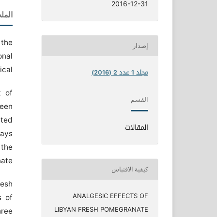
2016-12-31
الم
 the
إصدار
onal
cal.
مجلد 1 عدد 2 (2016)
t of
القسم
been
ated
المقالات
days
 the
nate
كيفية الاقتباس
resh
ANALGESIC EFFECTS OF
s of
LIBYAN FRESH POMEGRANATE
hree