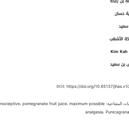
ة بن رابحة
ة حسان
 سعيد
كة الأشهب
Kim Kah
 بن سعيد
https://doi.org/10.65137/jhas.v1i
DOI:
inocieptive، pomegranate fruit juice، maximum possible
ات المفتاحية:
analgesia، Punicagran