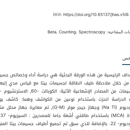
https://doi.org/10.65137/jhas.v5i9
DOI:
Beta، Counting، Spectroscopy
ات المفتاحية:
لخص
داف الرئيسية من هذه الورقة البحثية هي دراسة أداء وخصائص جسي
 من خلال ملاحظة طيف الطاقة لجسيمات بيتا مع قياس مدي إنبعا
الدراسة انحزت باستخدام نوعين من الكواشف وهما: كاشف يو
الصوديوم (Na TI) وجهاز جيجر مولر (G-M), تم معايرة جهاز محل
الصوديوم- 22. بالإضافة للذي سبق تم تجميع أطياف جسيمات بيتا المن