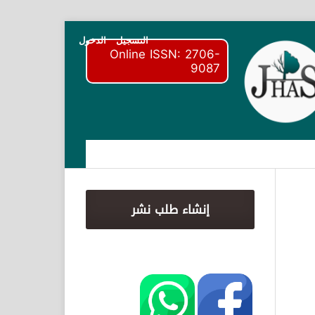
التسجيل
الدخول
Online ISSN: 2706-
9087
إنشاء طلب نشر