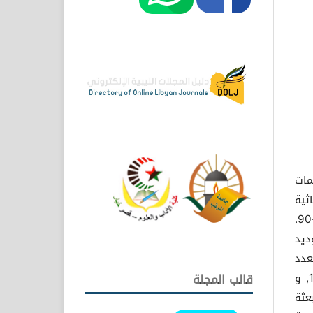
مات
ثية
الجسيمات من المصادر الإشعاعية الآتية: الكوبالت -60, الاسترنشيوم -90.
ديد
ل متعدد
القناة (MCA) باستخدام طاقتي أشعة جاما للمصدرين : السيزيوم- 137, و
قالب المجلة
بعثة