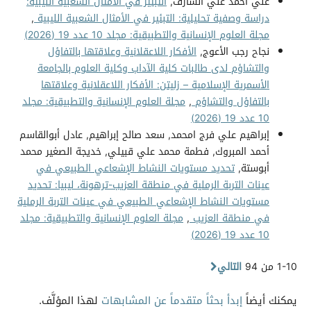
علي أحمد علي الشارف,
التبئير في الأمثال الشعبية الليبية:
دراسة وصفية تحليلية: التبئير في الأمثال الشعبية الليبية
,
مجلة العلوم الإنسانية والتطبيقية: مجلد 10 عدد 19 (2026)
نجاح رجب الأعوج,
الأفكار اللاعقلانية وعلاقتها بالتفاؤل
والتشاؤم لدى طالبات كلية الآداب وكلية العلوم بالجامعة
الأسمرية الإسلامية – زليتن: الأفكار اللاعقلانية وعلاقتها
بالتفاؤل والتشاؤم
,
مجلة العلوم الإنسانية والتطبيقية: مجلد
10 عدد 19 (2026)
إبراهيم علي فرج امحمد, سعد صالح إبراهيم, عادل أبوالقاسم
أحمد المبروك, فطمة محمد علي قبيلي, خديجة الصغير محمد
أبوستة,
تحديد مستويات النشاط الإشعاعي الطبيعي في
عينات التربة الرملية في منطقة العزيب-ترهونة، ليبيا: تحديد
مستويات النشاط الإشعاعي الطبيعي في عينات التربة الرملية
في منطقة العزيب
,
مجلة العلوم الإنسانية والتطبيقية: مجلد
10 عدد 19 (2026)
1-10 من 94
التالي
يمكنك أيضاً
إبدأ بحثاً متقدماً عن المشابهات
لهذا المؤلَّف.