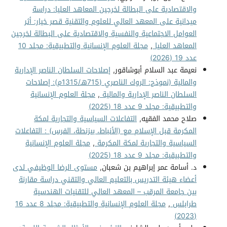
والاقتصادية على البطالة لخرجين المعاهد العليا: دراسة
ميدانية على المعهد العالي للعلوم والتقنية قصر خيار: أثر
العوامل الاجتماعية والنفسية والاقتصادية على البطالة لخرجين
المعاهد العليا
,
مجلة العلوم الإنسانية والتطبيقية: مجلد 10
عدد 19 (2026)
نعيمة عبد السلام أبوشاقور,
إصلاحات السلطان الناصر الإدارية
والمالية (نموذج: الروك الناصري (715هـ/1315م): إصلاحات
السلطان الناصر الإدارية والمالية
,
مجلة العلوم الإنسانية
والتطبيقية: مجلد 9 عدد 18 (2025)
صلاح محمد الفقيه,
التفاعلات السياسية والتجارية لمكة
المكرمة قبل الإسلام مع (الأنباط، بيزنطة، الفرس) : التفاعلات
السياسية والتجارية لمكة المكرمة
,
مجلة العلوم الإنسانية
والتطبيقية: مجلد 9 عدد 18 (2025)
د. أسامة عمر إبراهيم بن شعبان,
مستوى الرضا الوظيفي لدى
أعضاء هيئة التدريس بالتعليم العالي والتقني دراسة مقارنة
بين جامعة المرقب – المعهد العالي للتقنيات الهندسية
طرابلس
,
مجلة العلوم الإنسانية والتطبيقية: مجلد 8 عدد 16
(2023)