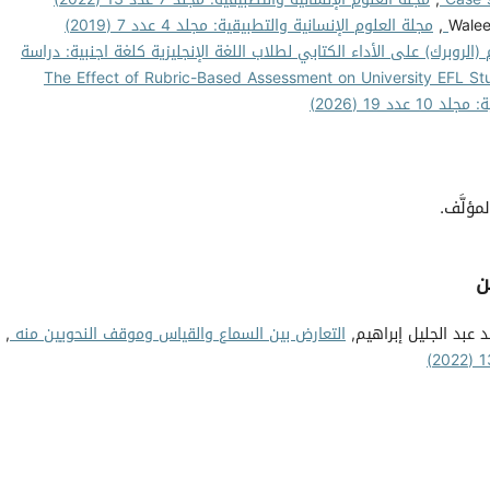
Walee
,
مجلة العلوم الإنسانية والتطبيقية: مجلد 4 عدد 7 (2019)
(الروبرك) على الأداء الكتابي لطلاب اللغة الإنجليزية كلغة اجنبية: دراسة
ا، ليبيا : The Effect of Rubric-Based Assessment on University EFL Students' Writing
د 19 (2026)
مؤلَّف.
ن
 عبد الجليل إبراهيم,
التعارض بين السماع والقياس وموقف النحويين منه
,