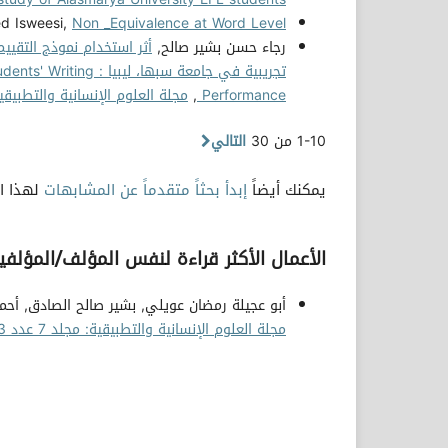
d Isweesi,
Non _Equivalence at Word Level
رجاء حسن بشير صالح,
أثر استخدام نموذج التقييم 
تجريبية في جامعة سبه
Performance
,
مجلة العلوم الإنسانية والتطبيقية: مجلد 10 عد
1-10 من 30
التالي
يمكنك أيضاً
إبدأ بحثاً متقدماً عن المشابهات
لهذا ال
الأعمال الأكثر قراءة لنفس المؤلف/المؤلفي
أبو عجيلة رمضان عويلي, بشير صالح الصادق, أحمد
مجلة العلوم الإنسانية والتطبيقية: مجلد 7 عدد 13 (2022)