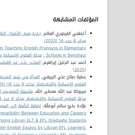
المؤلفات المشابهة
أ.لطفي الفيتوري العالم,
زيادة بعض الأفعال الن
مجلد 8 عدد 16 (2023)
in Teaching English Pronouns in Elementary
Schools in Benghazi
,
مجلة العلوم الإنسانية والتطبيقي
أحمد عبد الجليل إبراهيم,
المثنى على غير القياس
(2025)
عطية صالح علي الربيقي,
المرأة في شعر الشريف
العلوم الإنسانية والتطبيقية: مجلد 9 عدد 18 (2025)
مبروكة عبد الله معطى الله,
فلسفة الشعرعند ا
مجلة العلوم الإنسانية والتطبيقية: مجلد 9 عدد 18 (2025)
عيَّادة عليّ سالم أبوغفّة,
إضافة الصِّفة إلى ال
ompatibility Between Education and Career’s
mong Libyan ELT & EFL Graduate Students
itten English Essays by Libyan EFL Learners:
study of Alasmarya University EFL students