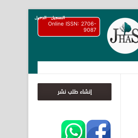
التسجيل
الدخول
Online ISSN: 2706-
9087
إنشاء طلب نشر