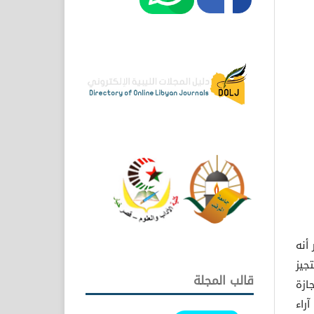
أنه
جيز
قالب المجلة
ازة
راء