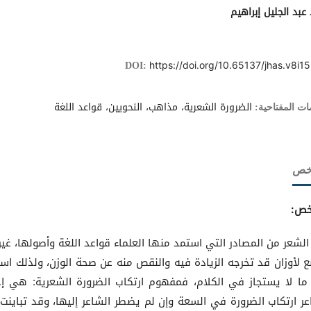
عبد الجليل إبراهيم
https://doi.org/10.65137/jhas.v8i15
DOI:
الضرورة الشعرية، مذاهب، النحويين، قواعد اللغة
ات المفتاحية:
لخص
خص:
الشعر من المصادر التي استمد منها العلماء قواعد اللغة وأصولها، غير 
 لأوزان قد تخرجه الزيادة فيه والنقص منه عن صحة الوزن، ولذلك است
ما لا يستجاز في الكلام، فمفهوم ارتكاب الضرورة الشعرية: هي إج
عر ارتكاب الضرورة في السعة وإن لم يضطر الشاعر إليها، وقد تباينت آ