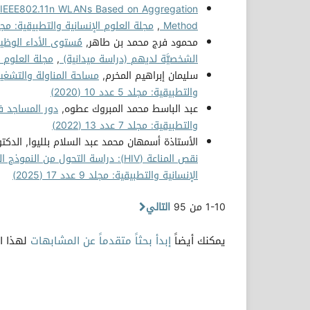
f IEEE802.11n WLANs Based on Aggregation
Method
,
مجلة العلوم الإنسانية والتطبيقية: مجلد 8 عدد 16 (3
محمود فرج محمد بن طاهر,
مُستوى الأداء الوظيفي
الشخصيَّة لديهم (دراسة ميدانية)
,
مجلة العلوم الإنسا
سليمان إبراهيم المخرم,
مساحة المناولة والتشغيل
والتطبيقية: مجلد 5 عدد 10 (2020)
عبد الباسط محمد المبروك عطوه,
دور المساجد ف
والتطبيقية: مجلد 7 عدد 13 (2022)
الأستاذة أسمهان محمد عبد السلام بلليوا, الدكت
نقص المناعة (HIV): دراسة التحول من النموذج الحتمي إلى النموذج العشوائي: فيروس نقص المناعة (HIV)
الإنسانية والتطبيقية: مجلد 9 عدد 17 (2025)
1-10 من 95
التالي
يمكنك أيضاً
إبدأ بحثاً متقدماً عن المشابهات
لهذا ال