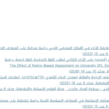
اعلية الأداء في القطاع المصرفي الليبي دراسة ميدانية على المصارف التجا
(الروبرك) على الأداء الكتابي لطلاب اللغة الإنجليزية كلغة اجنبية: دراسة
ا، ليبيا : The Effect of Rubric-Based Assessment on University EFL Students' Writing
د 19 (2026)
إصلاحات السلطان الناصر الإدارية والمالية (نموذج: الروك الناصري (715هـ/1315م):
: مجلد 9 عدد 18 (2025)
لاني - سطـوة العـرق والديـن
,
مجلة العلوم الإنسانية وال
لصكوك الإسلامية في المصارف الإسلامية الليبية دراسة تطبيقية على مصرف