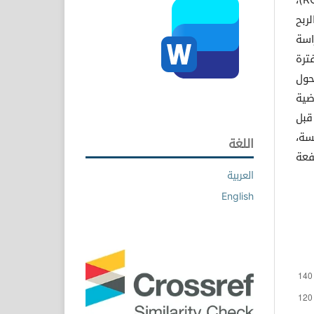
EM)، وهامش الربح
دراسة
ت (2010، 2011، 2012)، وللفترة
 التحول
ضية
قبل
سة،
اللغة
فعة
العربية
English