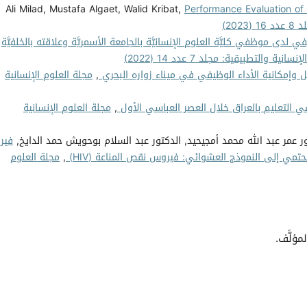
Ali Milad, Mustafa Algaet, Walid Kribat,
Performance Evaluation o
202)
 لدى موظفي كليَّة العلوم الإنسانيَّة بالجامعة الأسمريَّة وعلاقته بالخلفيَّة
نية والتطبيقية: مجلد 7 عدد 14 (2022)
 وإمكانية الأداء الوظيفي في ميناء زواره البحري
,
مجلة العلوم الإنسانية
ي التعليم بالعراق خلال العصر العباسي الأول
,
مجلة العلوم الإنسانية
ور عمر عبد الله محمد أمجيحيد, الدكتور عبد السلام بوحويش حمد الدايخ,
فير
,
مجلة العلوم
مؤلَّف.