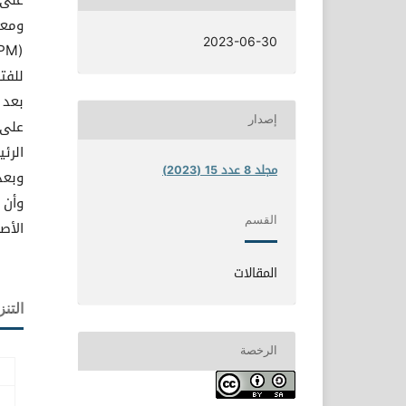
2023-06-30
إصدار
على 
الرئ
مجلد 8 عدد 15 (2023)
وبعد
وأن 
القسم
الأصول (AU) جاء تقييمه ل
المقالات
التنز
الرخصة