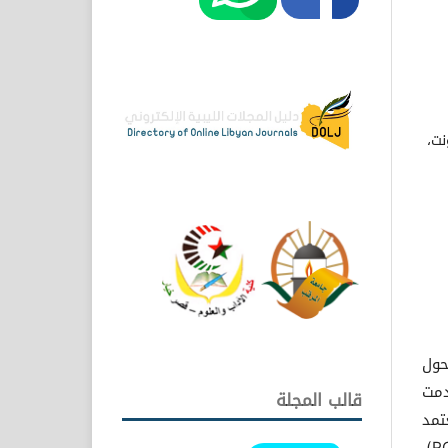
نت،
حول
دمت
قالب المجلة
ي يعتمد
على عدد من المؤشرات تتمثل في: معدل العائد على حقوق الملكية (ROE)،