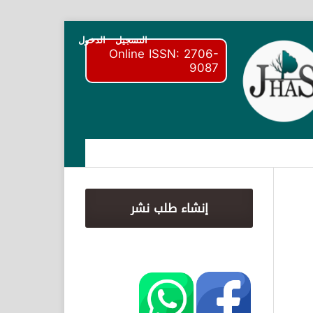
التسجيل
الدخول
Online ISSN: 2706-
9087
إنشاء طلب نشر