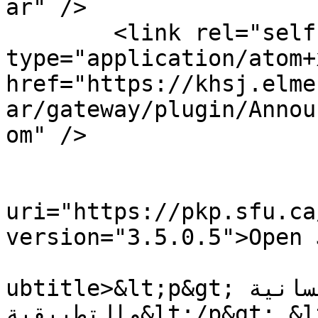
ar" />

	<link rel="self" 
type="application/atom+x
href="https://khsj.elme
ar/gateway/plugin/Annou
om" />

				<gener
uri="https://pkp.sfu.ca
version="3.5.0.5">Open 
			
ubtitle>&lt;p&gt;مجلة العلوم الإنسانية 
والتطبيقية&lt;/p&gt; &lt;p&gt;تُعنى مجلة العلوم 