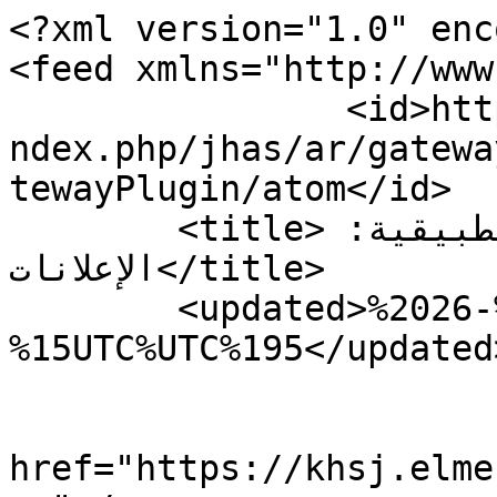
<?xml version="1.0" enc
<feed xmlns="http://www
		<id>https://khsj.elmergib.edu.ly/i
ndex.php/jhas/ar/gatewa
tewayPlugin/atom</id>

	<title>مجلة العلوم الإنسانية والتطبيقية: 
الإعلانات</title>

	<updated>%2026-%07-
%15UTC%UTC%195</updated>
			<link rel="alternate"
href="https://khsj.elme