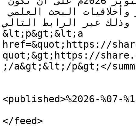
يوليو 2026م وحتى 15 أكتوبر 2026م على أن تكون 
البحوث مستوفية لشروط النشر وأخلاقيات البحث العلمي 
لك عبر الرابط التالي:&lt;/p&gt; 
&lt;p&gt;&lt;a 
href=&quot;https://shar
quot;&gt;https://share.
;/a&gt;&lt;/p&gt;</summa
<published>%2026-%07-%1
					</e