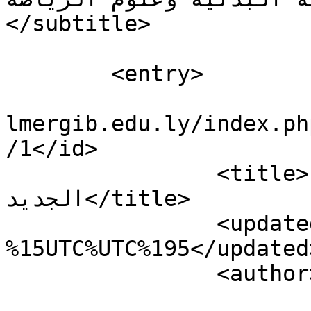
</subtitle>

	<entry>

				<id>https:/
lmergib.edu.ly/index.ph
/1</id>

		<title>استقبال البحوث للعدد 
الجديد</title>

		<updated>%2026-%07-
%15UTC%UTC%195</updated>
	  	<author>

	<name>مجلة العلوم الإنسانية 