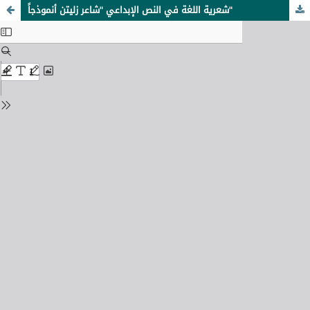
شعرية اللغة في النص الإبداعي "شاعر زليتن أنموذجاً"