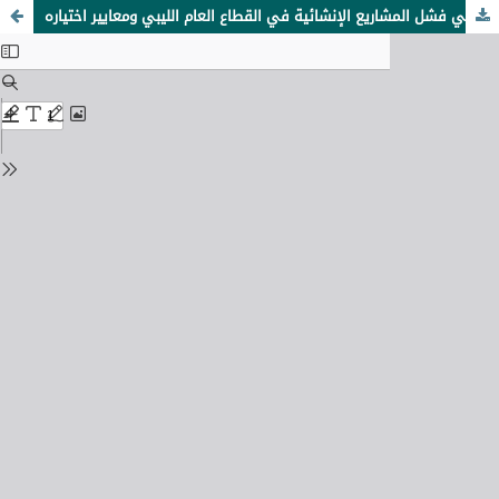
دور المقاول في فشل المشاريع الإنشائية في القطاع العام الليبي ومعايير اختياره