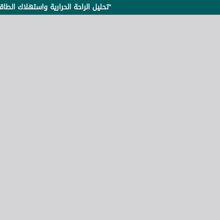
تحليل الراحة الحرارية واستهلاك الطاقة في المنازل التقليدية في ليبيا "دراسة حالة مدينة غدامس القديمة"