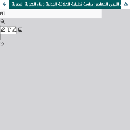
التشبيه والتجريد في التشكيل الليبي المعاصر: دراسة تحليلية للعلاقة الجدلية وبناء الهوية البصرية