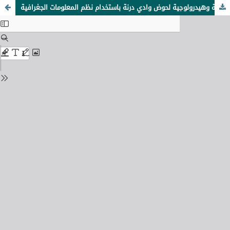
دراسة مورفومترية وهيدرولوجية لحوض وادي درنة باستخدام نظم المعلومات الجغرافية (GIS)