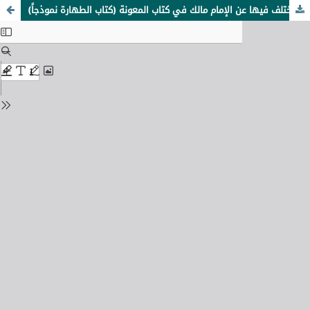
الروايات المختلف فيها عن الإمام مالك في كتاب المعونة (كتاب الطهارة نموذجاً)