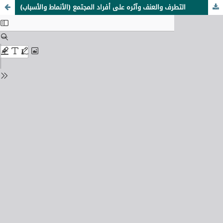
التطرف والعنف وآثره على أفراد المجتمع (الأنماط والأسباب)