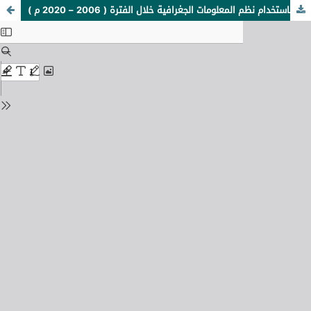
تباين توزيع سكان ليبيا باستخدام نظم المعلومات الجغرافية خلال الفترة ( 2006 – 2020 م )