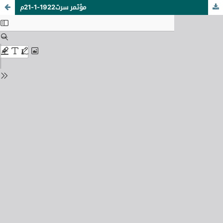
مؤتمر سرت1922-1-21م