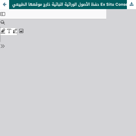
حفظ الأصول الوراثية النباتية خارج موقعها الطبيعي Ex Situ Conservation